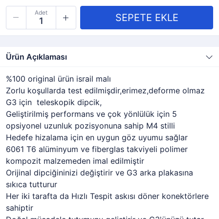
Adet
Ürün Açıklaması
%100 original ürün israil malı
Zorlu koşullarda test edilmişdir,erimez,deforme olmaz
G3 için teleskopik dipcik,
Geliştirilmiş performans ve çok yönlülük için 5
opsiyonel uzunluk pozisyonuna sahip M4 stilli
Hedefe hizalama için en uygun göz uyumu sağlar
6061 T6 alüminyum ve fiberglas takviyeli polimer
kompozit malzemeden imal edilmiştir
Orijinal dipciğininizi değiştirir ve G3 arka plakasına
sıkıca tutturur
Her iki tarafta da Hızlı Tespit askısı döner konektörlere
sahiptir