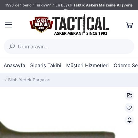
1993 den beridir Türkiye'nin En Büyük
Taktik Askeri Malzeme Alışveriş
Sitesi
Anasayfa
Sipariş Takibi
Müşteri Hizmetleri
Ödeme Seç
Silah Yedek Parçaları