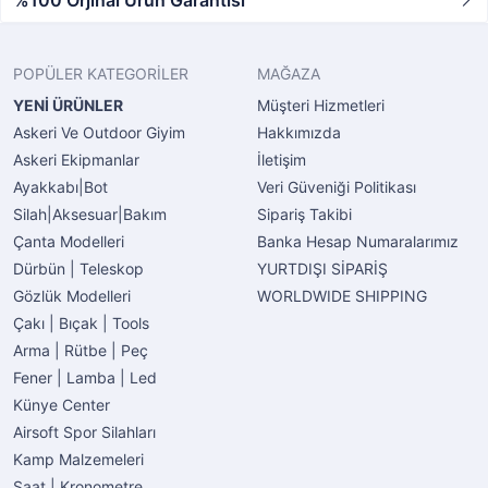
%100 Orjinal Ürün Garantisi
POPÜLER KATEGORİLER
MAĞAZA
YENİ ÜRÜNLER
Müşteri Hizmetleri
Askeri Ve Outdoor Giyim
Hakkımızda
Askeri Ekipmanlar
İletişim
Ayakkabı|Bot
Veri Güveniği Politikası
Silah|Aksesuar|Bakım
Sipariş Takibi
Çanta Modelleri
Banka Hesap Numaralarımız
Dürbün | Teleskop
YURTDIŞI SİPARİŞ
Gözlük Modelleri
WORLDWIDE SHIPPING
Çakı | Bıçak | Tools
Arma | Rütbe | Peç
Fener | Lamba | Led
Künye Center
Airsoft Spor Silahları
Kamp Malzemeleri
Saat | Kronometre