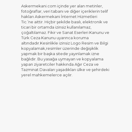
Askermekani.com içinde yer alan metinler,
fotoğraflar, veri tabanı ve diğer içeriklerin telif
hakları Askermekani İnternet Hizmetleri
Tic.’ne aittir. Hiçbir şekilde basılı, elektronik ve
ticari bir ortamda izinsiz kullanılamaz,
çoğaltılamaz. Fikir ve Sanat Eserleri Kanunu ve
Türk Ceza Kanunu uyarınca koruma
altındadır.Kesinlikle izinsiz Logo Resim ve Bilgi
kopyalamak,resimler üzerinde değişiklik
yapmak bir başka sitede yayınlamak izne
bağlıdır. Bu yasağa uymayan ve kopyalama
yapan ziyaretciler hakkında Ağır Ceza ve
Tazminat Davaları yaşadıkları ülke ve şehirdeki
yerel mahkemelerce açılır.