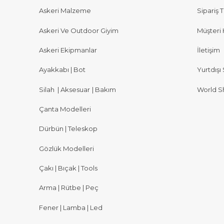
Askeri Malzeme
Sipariş T
Askeri Ve Outdoor Giyim
Müşteri 
Askeri Ekipmanlar
İletişim
Ayakkabı | Bot
Yurtdışı 
Silah
|
Aksesuar
|
Bakım
World S
Çanta Modelleri
Dürbün | Teleskop
Gözlük Modelleri
Çakı | Bıçak | Tools
Arma | Rütbe | Peç
Fener | Lamba | Led