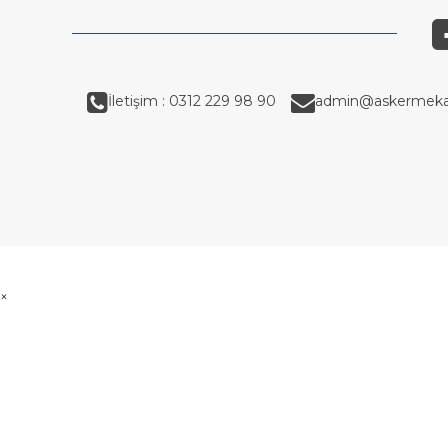
İletişim : 0312 229 98 90
admin@askermeka
×