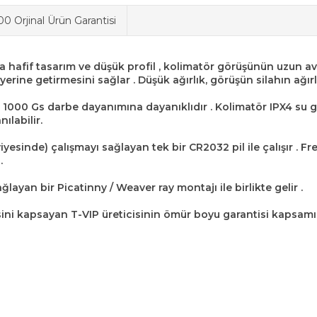
0 Orjinal Ürün Garantisi
ra hafif tasarım ve düşük profil , kolimatör görüşünün uzun av
yerine getirmesini sağlar . Düşük ağırlık, görüşün silahın ağır
 1000 Gs darbe dayanımına dayanıklıdır . Kolimatör IPX4 su g
ılabilir.
yesinde) çalışmayı sağlayan tek bir CR2032 pil ile çalışır . Fr
.
ğlayan bir Picatinny / Weaver ray montajı ile birlikte gelir .
sini kapsayan T-VIP üreticisinin ömür boyu garantisi kapsamı