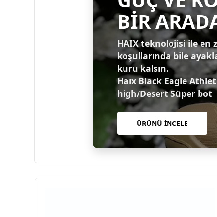
BİR ARAD
HAIX teknolojisi ile en 
koşullarında bile ayakl
kuru kalsın.
Haix Black Eagle Athlet
high/Desert Süper bot
ÜRÜNÜ İNCELE