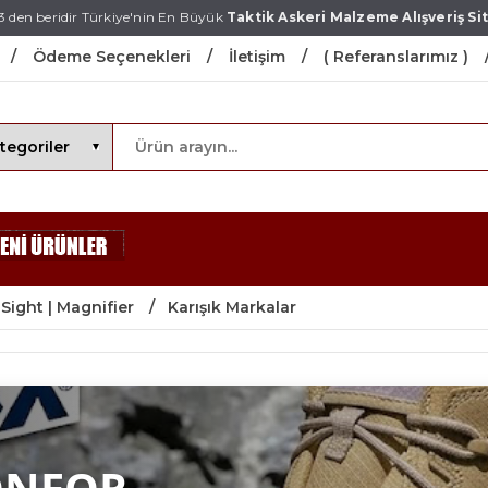
3 den beridir Türkiye'nin En Büyük
Taktik Askeri Malzeme Alışveriş Sit
Ödeme Seçenekleri
İletişim
( Referanslarımız )
 Sight | Magnifier
Karışık Markalar
ONFOR