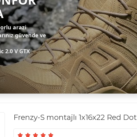
A
zorlu arazi
arınız güvende ve
ic 2.0 V GTX
Frenzy-S montajlı 1x16x22 Red D