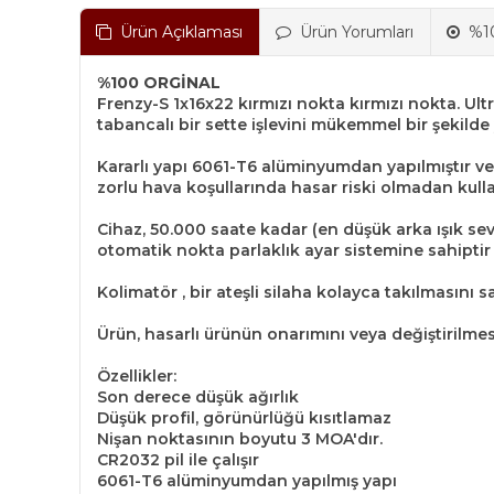
Ürün Açıklaması
Ürün Yorumları
%10
%100 ORGİNAL
Frenzy-S 1x16x22 kırmızı nokta kırmızı nokta. Ult
tabancalı bir sette işlevini mükemmel bir şekilde 
Kararlı yapı 6061-T6 alüminyumdan yapılmıştır ve
zorlu hava koşullarında hasar riski olmadan kullan
Cihaz, 50.000 saate kadar (en düşük arka ışık sevi
otomatik nokta parlaklık ayar sistemine sahiptir 
Kolimatör , bir ateşli silaha kolayca takılmasını sa
Ürün, hasarlı ürünün onarımını veya değiştirilme
Özellikler:
Son derece düşük ağırlık
Düşük profil, görünürlüğü kısıtlamaz
Nişan noktasının boyutu 3 MOA'dır.
CR2032 pil ile çalışır
6061-T6 alüminyumdan yapılmış yapı