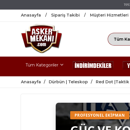
199
Anasayfa
Sipariş Takibi
Müşteri Hizmetleri
Tüm Kategoriler
Anasayfa
Dürbün | Teleskop
Red Dot |Taktik
PROFESYONEL EKIPMAN
GÜÇ VE K