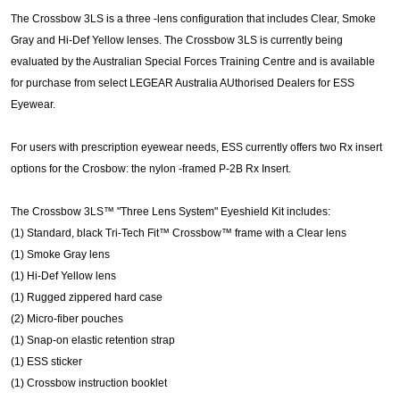
The Crossbow 3LS is a three -lens configuration that includes Clear, Smoke
Gray and Hi-Def Yellow lenses. The Crossbow 3LS is currently being
evaluated by the Australian Special Forces Training Centre and is available
for purchase from select LEGEAR Australia AUthorised Dealers for ESS
Eyewear.
For users with prescription eyewear needs, ESS currently offers two Rx insert
options for the Crosbow: the nylon -framed P-2B Rx Insert.
The Crossbow 3LS™ "Three Lens System" Eyeshield Kit includes:
(1) Standard, black Tri-Tech Fit™ Crossbow™ frame with a Clear lens
(1) Smoke Gray lens
(1) Hi-Def Yellow lens
(1) Rugged zippered hard case
(2) Micro-fiber pouches
(1) Snap-on elastic retention strap
(1) ESS sticker
(1) Crossbow instruction booklet