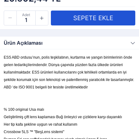
Adet
Ürün Açıklaması
ESS ABD ordusu’nun, polis teşkilatının, kurtarma ve yangın birimlerinin önde
gelen tedarikçilerindendir. Dünya çapında yüzden fazla ülkede ürünleri
kullanılmaktadır. ESS ürünleri kullanıcılarını çok tehlikeli ortamlarda en iyi
şekilde korumak için son teknoloji ve patentlenmiş yaratıcılık ile tasarlanmıştır.
ABD ‘de ISO 9001 belgeli bir tesiste üretilmektedir
% 100 original Usa malı
Geliştirilmiş çift lens kaplaması Buğ önleyici ve çiziklere karşı dayanıklı
Her tip kafa şekline uygun ve rahat kullanım
Crossbow 5LS ™ "BeşLens sistemi"