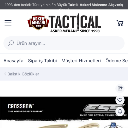
1993 den beridir Türkiye'nin En Büyük
Taktik Askeri Malzeme Alışveriş
Sitesi
Anasayfa
Sipariş Takibi
Müşteri Hizmetleri
Ödeme Seç
Balistik Gözlükler