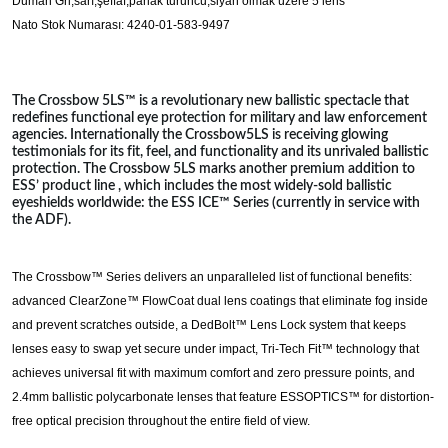
Duman Gri,sarı,şeffaf,parlak turuncu,siyah olmak üzere 5 lens
Nato Stok Numarası: 4240-01-583-9497
The Crossbow 5LS™ is a revolutionary new ballistic spectacle that
redefines functional eye protection for military and law enforcement
agencies. Internationally the Crossbow5LS is receiving glowing
testimonials for its fit, feel, and functionality and its unrivaled ballistic
protection. The Crossbow 5LS marks another premium addition to
ESS’ product line , which includes the most widely-sold ballistic
eyeshields worldwide: the ESS ICE™ Series (currently in service with
the ADF).
The Crossbow™ Series delivers an unparalleled list of functional benefits:
advanced ClearZone™ FlowCoat dual lens coatings that eliminate fog inside
and prevent scratches outside, a DedBolt™ Lens Lock system that keeps
lenses easy to swap yet secure under impact, Tri-Tech Fit™ technology that
achieves universal fit with maximum comfort and zero pressure points, and
2.4mm ballistic polycarbonate lenses that feature ESSOPTICS™ for distortion-
free optical precision throughout the entire field of view.