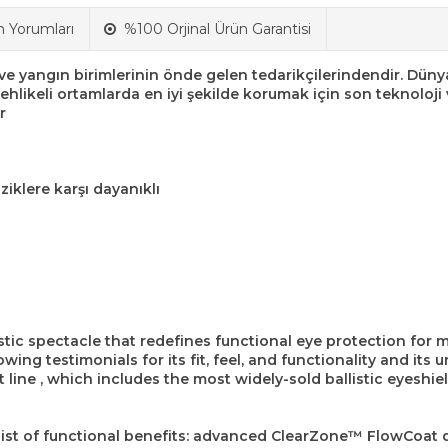
n Yorumları
%100 Orjinal Ürün Garantisi
 ve yangın birimlerinin önde gelen tedarikçilerindendir. Dün
tehlikeli ortamlarda en iyi şekilde korumak için son teknoloji v
r
iziklere karşı dayanıklı
tic spectacle that redefines functional eye protection for 
wing testimonials for its fit, feel, and functionality and its
ine , which includes the most widely-sold ballistic eyeshiel
ist of functional benefits: advanced ClearZone™ FlowCoat d