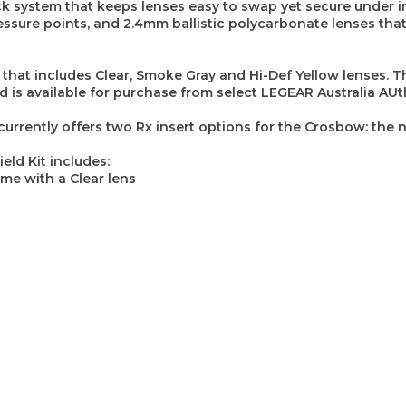
k system that keeps lenses easy to swap yet secure under i
ssure points, and 2.4mm ballistic polycarbonate lenses that
 that includes Clear, Smoke Gray and Hi-Def Yellow lenses. 
d is available for purchase from select LEGEAR Australia AU
urrently offers two Rx insert options for the Crosbow: the n
ld Kit includes:
me with a Clear lens