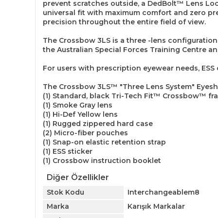
prevent scratches outside, a DedBolt™ Lens Loc
universal fit with maximum comfort and zero pre
precision throughout the entire field of view.
The Crossbow 3LS is a three -lens configuration
the Australian Special Forces Training Centre an
For users with prescription eyewear needs, ESS c
The Crossbow 3LS™ "Three Lens System" Eyeshie
(1) Standard, black Tri-Tech Fit™ Crossbow™ fra
(1) Smoke Gray lens
(1) Hi-Def Yellow lens
(1) Rugged zippered hard case
(2) Micro-fiber pouches
(1) Snap-on elastic retention strap
(1) ESS sticker
(1) Crossbow instruction booklet
Diğer Özellikler
Stok Kodu
Interchangeablem8
Marka
Karışık Markalar