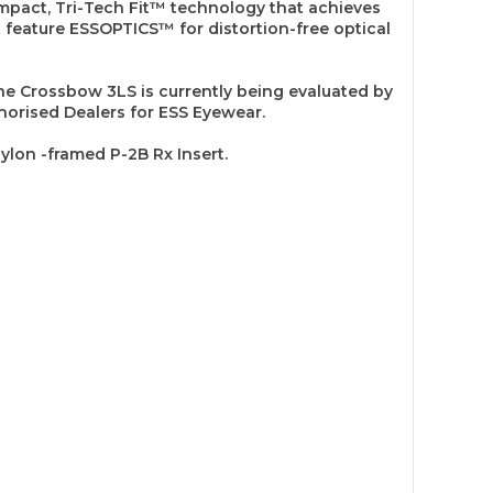
mpact, Tri-Tech Fit™ technology that achieves
 feature ESSOPTICS™ for distortion-free optical
The Crossbow 3LS is currently being evaluated by
thorised Dealers for ESS Eyewear.
ylon -framed P-2B Rx Insert.