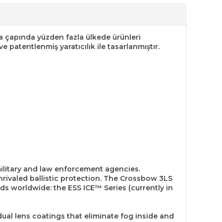
ya çapında yüzden fazla ülkede ürünleri
e patentlenmiş yaratıcılık ile tasarlanmıştır.
military and law enforcement agencies.
 unrivaled ballistic protection. The Crossbow 3LS
ds worldwide: the ESS ICE™ Series (currently in
ual lens coatings that eliminate fog inside and