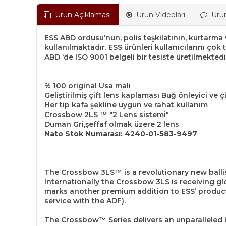
Ürün Açıklaması
Ürün Videoları
Ürü
ESS ABD ordusu’nun, polis teşkilatının, kurtarma
kullanılmaktadır. ESS ürünleri kullanıcılarını çok 
ABD ‘de ISO 9001 belgeli bir tesiste üretilmektedi
% 100 original Usa malı
Geliştirilmiş çift lens kaplaması Buğ önleyici ve ç
Her tip kafa şekline uygun ve rahat kullanım
Crossbow 2LS ™ "2 Lens sistemi"
Duman Gri,şeffaf olmak üzere 2 lens
Nato Stok Numarası: 4240-01-583-9497
The Crossbow 3LS™ is a revolutionary new ballis
Internationally the Crossbow 3LS is receiving glo
marks another premium addition to ESS’ product l
service with the ADF).
The Crossbow™ Series delivers an unparalleled l