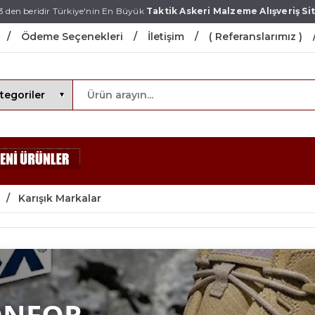
3 den beridir Türkiye'nin En Büyük
Taktik Askeri Malzeme Alışveriş Sit
Ödeme Seçenekleri
İletişim
( Referanslarımız )
Karışık Markalar
ONFOR