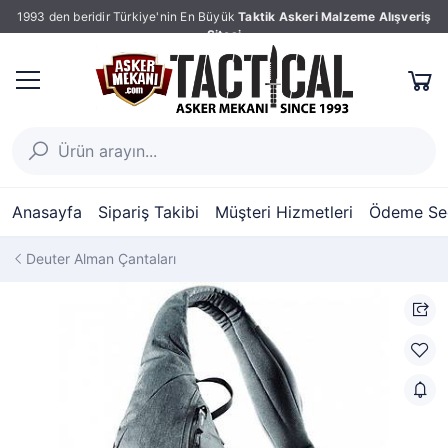
1993 den beridir Türkiye'nin En Büyük
Taktik Askeri Malzeme Alışveriş
Sitesi
Anasayfa
Sipariş Takibi
Müşteri Hizmetleri
Ödeme Seç
Deuter Alman Çantaları