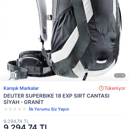
Karışık Markalar
Tükeniyor
DEUTER SUPERBIKE 18 EXP SIRT CANTASI
SİYAH - GRANİT
İlk Yorumu Siz Yapın
9.294,74 TL
9.294,74 TL