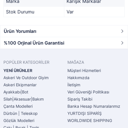
Marka
Karışık Markalar
Stok Durumu
Var
Ürün Yorumları
%100 Orjinal Ürün Garantisi
POPÜLER KATEGORİLER
MAĞAZA
YENİ ÜRÜNLER
Müşteri Hizmetleri
Askeri Ve Outdoor Giyim
Hakkımızda
Askeri Ekipmanlar
İletişim
Ayakkabı|Bot
Veri Güveniği Politikası
Silah|Aksesuar|Bakım
Sipariş Takibi
Çanta Modelleri
Banka Hesap Numaralarımız
Dürbün | Teleskop
YURTDIŞI SİPARİŞ
Gözlük Modelleri
WORLDWIDE SHIPPING
Çakı | Bıçak | Tools