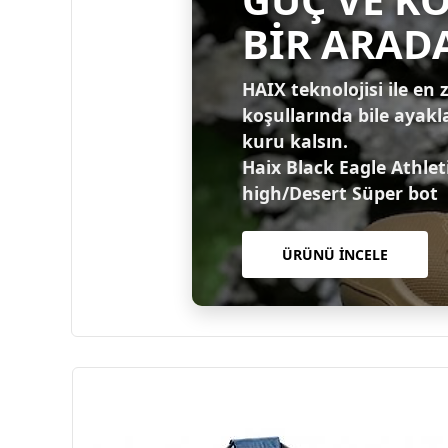
BİR ARAD
HAIX teknolojisi ile en 
koşullarında bile ayakl
kuru kalsın.
Haix Black Eagle Athlet
high/Desert Süper bot
ÜRÜNÜ İNCELE