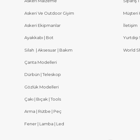
Askeri Malzeme
Sipariş T
Askeri Ve Outdoor Giyim
Müşteri 
Askeri Ekipmanlar
İletişim
Ayakkabı | Bot
Yurtdışı 
Silah
|
Aksesuar
|
Bakım
World S
Çanta Modelleri
Dürbün | Teleskop
Gözlük Modelleri
Çakı | Bıçak | Tools
Arma | Rütbe | Peç
Fener | Lamba | Led