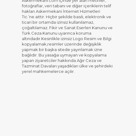
Askermekani.com içinde yer alan metinler,
fotoğraflar, veri tabanı ve diğer içeriklerin telif
hakları Askermekani İnternet Hizmetleri
Tic.’ne aittir. Hiçbir şekilde basılı, elektronik ve
ticari bir ortamda izinsiz kullanılamaz,
çoğaltılamaz. Fikir ve Sanat Eserleri Kanunu ve
Türk Ceza Kanunu uyarınca koruma
altındadır.Kesinlikle izinsiz Logo Resim ve Bilgi
kopyalamak,resimler üzerinde değişiklik
yapmak bir başka sitede yayınlamak izne
bağlıdır. Bu yasağa uymayan ve kopyalama
yapan ziyaretciler hakkında Ağır Ceza ve
Tazminat Davaları yaşadıkları ülke ve şehirdeki
yerel mahkemelerce açılır.