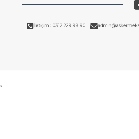
İletişim : 0312 229 98 90
admin@askermeka
×