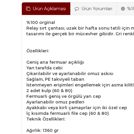
Ürün Açıklaması
Ürün Yorumları
%10
%100 orginal
Relay sırt çantası, uzak bir hafta sonu tatili için
tasarımı ile gerçek bir mücevher gibidir. Gri renk
Özellikleri:
Geniş ana fermuar açıklığı
Yan tarafda cebi
Çıkarılabilir ve ayarlanabilir omuz askısı
Sağlam, PE takviyeli taban
İstenmeyen erişimleri engellemek için asma kilitle
2 adet kulp (60 & 80)
Fermuarlı geniş ve örgülü yan cep
Ayarlanabilir omuz pedleri
Ayakkabı veya kirli çamaşırlar için iki özel cep
İç kısımda fermuarlı file cep (60 & 80)
Teknik Özellikleri:
Ağırlık: 1360 gr