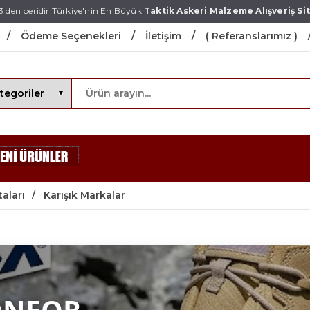
3 den beridir Türkiye'nin En Büyük
Taktik Askeri Malzeme Alışveriş Sit
Ödeme Seçenekleri
İletişim
( Referanslarımız )
aları
Karışık Markalar
ONFOR