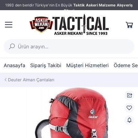
1993 den beridir Türkiye'nin En Büyük
Taktik Askeri Malzeme Alışveriş
Sitesi
Anasayfa
Sipariş Takibi
Müşteri Hizmetleri
Ödeme Seç
Deuter Alman Çantaları