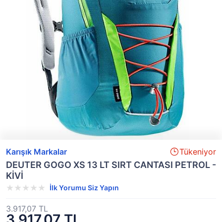
Karışık Markalar
Tükeniyor
DEUTER GOGO XS 13 LT SIRT CANTASI PETROL -
KİVİ
İlk Yorumu Siz Yapın
3.917,07 TL
3.917,07 TL