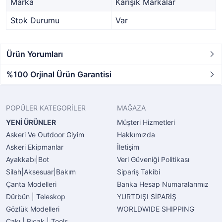
Marka
Karışık Markalar
Stok Durumu
Var
Ürün Yorumları
%100 Orjinal Ürün Garantisi
POPÜLER KATEGORİLER
MAĞAZA
YENİ ÜRÜNLER
Müşteri Hizmetleri
Askeri Ve Outdoor Giyim
Hakkımızda
Askeri Ekipmanlar
İletişim
Ayakkabı|Bot
Veri Güveniği Politikası
Silah|Aksesuar|Bakım
Sipariş Takibi
Çanta Modelleri
Banka Hesap Numaralarımız
Dürbün | Teleskop
YURTDIŞI SİPARİŞ
Gözlük Modelleri
WORLDWIDE SHIPPING
Çakı | Bıçak | Tools