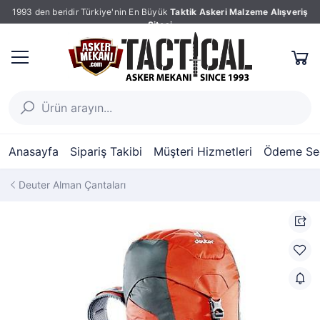
1993 den beridir Türkiye'nin En Büyük
Taktik Askeri Malzeme Alışveriş
Sitesi
Anasayfa
Sipariş Takibi
Müşteri Hizmetleri
Ödeme Seç
Deuter Alman Çantaları