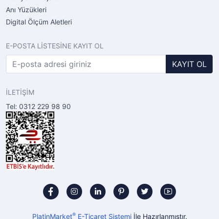
Anı Yüzükleri
Digital Ölçüm Aletleri
E-POSTA LİSTESİNE KAYIT OL
KAYIT OL
İLETİŞİM
Tel: 0312 229 98 90
®
PlatinMarket
E-Ticaret Sistemi
İle Hazırlanmıştır.