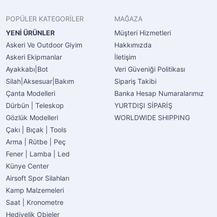
POPÜLER KATEGORİLER
MAĞAZA
YENİ ÜRÜNLER
Müşteri Hizmetleri
Askeri Ve Outdoor Giyim
Hakkımızda
Askeri Ekipmanlar
İletişim
Ayakkabı|Bot
Veri Güveniği Politikası
Silah|Aksesuar|Bakım
Sipariş Takibi
Çanta Modelleri
Banka Hesap Numaralarımız
Dürbün | Teleskop
YURTDIŞI SİPARİŞ
Gözlük Modelleri
WORLDWIDE SHIPPING
Çakı | Bıçak | Tools
Arma | Rütbe | Peç
Fener | Lamba | Led
Künye Center
Airsoft Spor Silahları
Kamp Malzemeleri
Saat | Kronometre
Hediyelik Objeler