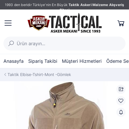
1993 den beridir Türkiye'nin En Büyük
Taktik Askeri Malzeme Alışveriş
Sitesi
Anasayfa
Sipariş Takibi
Müşteri Hizmetleri
Ödeme Seç
Taktik Elbise-Tshirt-Mont -Gömlek