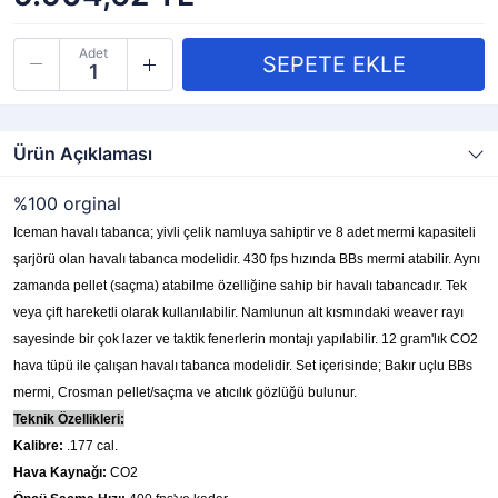
Adet
Ürün Açıklaması
%100 orginal
Iceman havalı tabanca; yivli çelik namluya sahiptir ve 8 adet mermi kapasiteli
şarjörü olan havalı tabanca modelidir. 430 fps hızında BBs mermi atabilir. Aynı
zamanda pellet (saçma) atabilme özelliğine sahip bir havalı tabancadır. Tek
veya çift hareketli olarak kullanılabilir. Namlunun alt kısmındaki weaver rayı
sayesinde bir çok lazer ve taktik fenerlerin montajı yapılabilir. 12 gram'lık CO2
hava tüpü ile çalışan havalı tabanca modelidir. Set içerisinde; Bakır uçlu BBs
mermi, Crosman pellet/saçma ve atıcılık gözlüğü bulunur.
Teknik Özellikleri:
Kalibre:
.177 cal.
Hava Kaynağı:
CO2