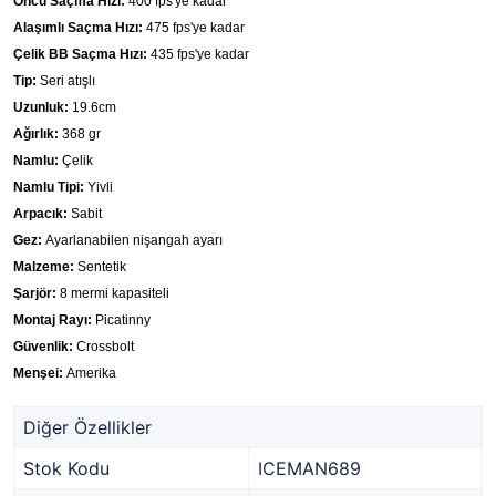
Öncü Saçma Hızı:
400 fps'ye kadar
Alaşımlı Saçma Hızı:
475 fps'ye kadar
Çelik BB Saçma Hızı:
435 fps'ye kadar
Tip:
Seri atışlı
Uzunluk:
19.6cm
Ağırlık:
368 gr
Namlu:
Çelik
Namlu Tipi:
Yivli
Arpacık:
Sabit
Gez:
Ayarlanabilen nişangah ayarı
Malzeme:
Sentetik
Şarjör:
8 mermi kapasiteli
Montaj Rayı:
Picatinny
Güvenlik:
Crossbolt
Menşei:
Amerika
Diğer Özellikler
Stok Kodu
ICEMAN689