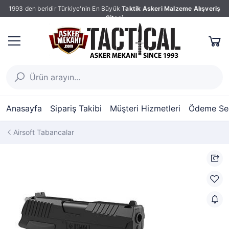
1993 den beridir Türkiye'nin En Büyük
Taktik Askeri Malzeme Alışveriş
Sitesi
Anasayfa
Sipariş Takibi
Müşteri Hizmetleri
Ödeme Seç
Airsoft Tabancalar