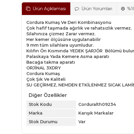
Ürün Açıklaması
Ürün Yorumları
%10
Cordura Kumaş Ve Deri Kombinasyonu
Çok hafif taşımada ağırlık ve rahatsızlık vermez.
Silahınıza çizmez Zarar vermez.
Her kemer ölçüsüne uygulanabilir
9 mm tüm silahlara uyumludur.
Kılıfın Ön Kısmında YEDEK ŞARJÖR Bölümü bulun
Palaskaya Yada Kemere Asma aparatı
Bacağa takma aparatı
ORJİNAL 3XDRY
Cordura Kumaş
Çok Şık Ve Kaliteli
SU GEÇİRMEZ, NEMDEN ETKİLENMEZ SICAK LAM
Diğer Özellikler
Stok Kodu
Corduralth09234
Marka
Karışık Markalar
Stok Durumu
Var