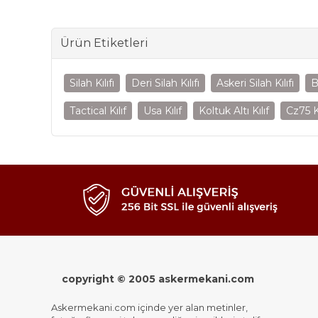
Ürün Etiketleri
Silah Kılıfı
Deri Silah Kılıfı
Askeri Silah Kılıfı
B
Tactical Kılıf
Usa Kılıf
Koltuk Altı Kılıf
Cz75 Kı
copyright © 2005 askermekani.com
Askermekani.com içinde yer alan metinler,