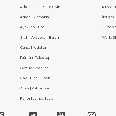
Askeri Ve Outdoor Giyim
Müşteri 
Askeri Ekipmanlar
İletişim
Ayakkabı | Bot
Yurtdışı 
Silah
|
Aksesuar
|
Bakım
World S
Çanta Modelleri
Dürbün | Teleskop
Gözlük Modelleri
Çakı | Bıçak | Tools
Arma | Rütbe | Peç
Fener | Lamba | Led