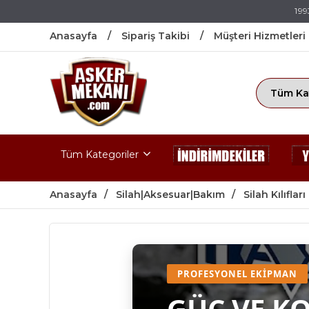
199
Anasayfa
Sipariş Takibi
Müşteri Hizmetleri
Tüm Kategoriler
Anasayfa
Silah|Aksesuar|Bakım
Silah Kılıfları
PROFESYONEL EKIPMAN
GÜÇ VE K