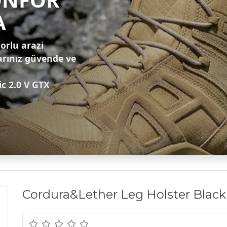
A
zorlu arazi
arınız güvende ve
ic 2.0 V GTX
Cordura&Lether Leg Holster Black 