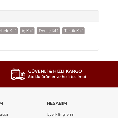
ebek Kılıf
İç Kılıf
Deri İç Kılıf
Taktik Kılıf
IM
HESABIM
akibi
Üyelik Bilgilerim