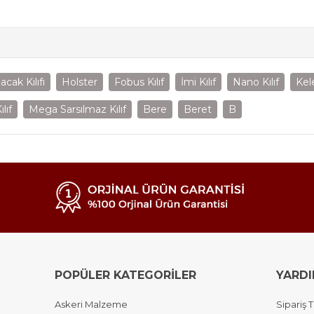
acak Kılıfı
Holster
Fobus Kılıf
İmi Kılıf
Nano Kılıf
Kel
lıf
Mega Sarsılmaz Kılıf
Bere
Beret
B
POPÜLER KATEGORİLER
YARD
Askeri Malzeme
Sipariş T