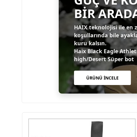
BİR ARAD
HAIX teknolojisi ile en 
koşullarında bile ayakl
kuru kalsın.
Haix Black Eagle Athlet
high/Desert Süper bot
ÜRÜNÜ İNCELE