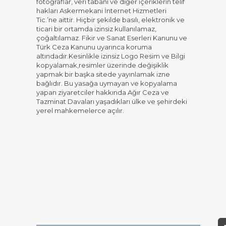
fotoğraflar, veri tabanı ve diğer içeriklerin telif
hakları Askermekani İnternet Hizmetleri
Tic.’ne aittir. Hiçbir şekilde basılı, elektronik ve
ticari bir ortamda izinsiz kullanılamaz,
çoğaltılamaz. Fikir ve Sanat Eserleri Kanunu ve
Türk Ceza Kanunu uyarınca koruma
altındadır.Kesinlikle izinsiz Logo Resim ve Bilgi
kopyalamak,resimler üzerinde değişiklik
yapmak bir başka sitede yayınlamak izne
bağlıdır. Bu yasağa uymayan ve kopyalama
yapan ziyaretciler hakkında Ağır Ceza ve
Tazminat Davaları yaşadıkları ülke ve şehirdeki
yerel mahkemelerce açılır.