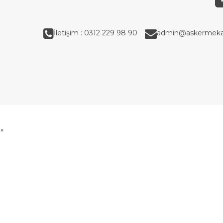
İletişim : 0312 229 98 90
admin@askermeka
×