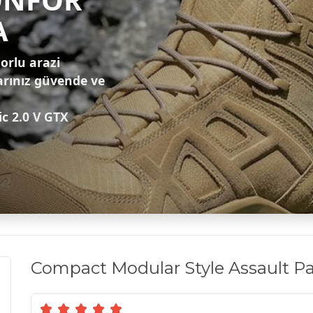
A
zorlu arazi
arınız güvende ve
ic 2.0 V GTX
Compact Modular Style Assault P