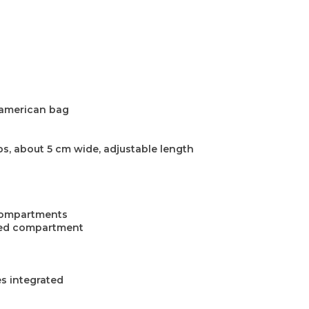
e american bag
s, about 5 cm wide, adjustable length
 compartments
ered compartment
es integrated