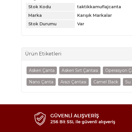
Stok Kodu
taktikkamuflajcanta
Marka
Karışık Markalar
Stok Durumu
Var
Ürün Etiketleri
Askeri Çanta
Askeri Sırt Çantası
Operasyon Ç
Nano Çanta
Arazi Çantası
Camel Back
Su 