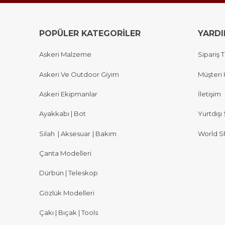
POPÜLER KATEGORİLER
YARD
Askeri Malzeme
Sipariş T
Askeri Ve Outdoor Giyim
Müşteri 
Askeri Ekipmanlar
İletişim
Ayakkabı | Bot
Yurtdışı 
Silah
|
Aksesuar
|
Bakım
World S
Çanta Modelleri
Dürbün | Teleskop
Gözlük Modelleri
Çakı | Bıçak | Tools