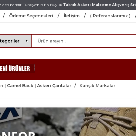
3 den beridir Türkiye'nin En Büyük
Taktik Askeri Malzeme Alışveriş Sit
Ödeme Seçenekleri
İletişim
( Referanslarımız )
rı | Camel Back | Askeri Çantalar
Karışık Markalar
ONFOR