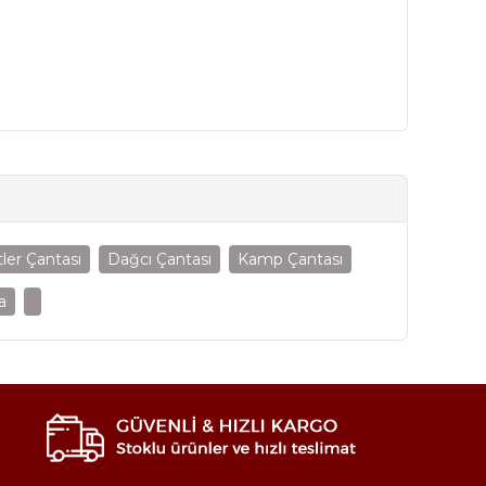
ler Çantası
Dağcı Çantası
Kamp Çantası
a