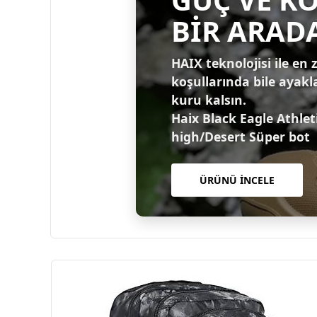
BİR ARAD
HAIX teknolojisi ile en 
koşullarında bile ayakl
kuru kalsın.
Haix Black Eagle Athlet
high/Desert Süper bot
ÜRÜNÜ İNCELE