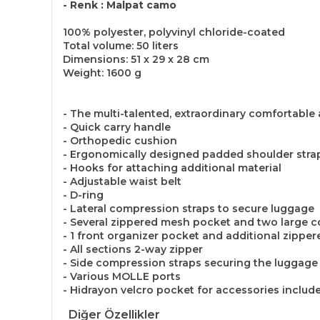
- Renk : Malpat camo
100% polyester, polyvinyl chloride-coated
Total volume: 50 liters
Dimensions: 51 x 29 x 28 cm
Weight: 1600 g
- The multi-talented, extraordinary comfortabl
- Quick carry handle
- Orthopedic cushion
- Ergonomically designed padded shoulder strap
- Hooks for attaching additional material
- Adjustable waist belt
- D-ring
- Lateral compression straps to secure luggage
- Several zippered mesh pocket and two large
- 1 front organizer pocket and additional zipp
- All sections 2-way zipper
- Side compression straps securing the luggage
- Various MOLLE ports
- Hidrayon velcro pocket for accessories includ
Diğer Özellikler