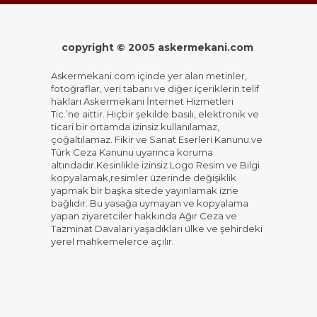
copyright © 2005 askermekani.com
Askermekani.com içinde yer alan metinler,
fotoğraflar, veri tabanı ve diğer içeriklerin telif
hakları Askermekani İnternet Hizmetleri
Tic.’ne aittir. Hiçbir şekilde basılı, elektronik ve
ticari bir ortamda izinsiz kullanılamaz,
çoğaltılamaz. Fikir ve Sanat Eserleri Kanunu ve
Türk Ceza Kanunu uyarınca koruma
altındadır.Kesinlikle izinsiz Logo Resim ve Bilgi
kopyalamak,resimler üzerinde değişiklik
yapmak bir başka sitede yayınlamak izne
bağlıdır. Bu yasağa uymayan ve kopyalama
yapan ziyaretciler hakkında Ağır Ceza ve
Tazminat Davaları yaşadıkları ülke ve şehirdeki
yerel mahkemelerce açılır.