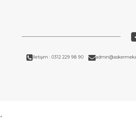
İletişim : 0312 229 98 90
admin@askermeka
×