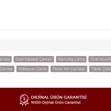
antası
Özel Harekat Çantası
Kamuflaj Çanta
Özel Kuvvet
Çantası
Hidrasyon Çanta
Tactic Sırt Çantaları
Taktik Çant