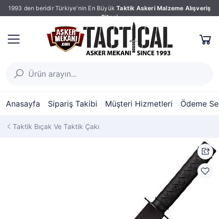
1993 den beridir Türkiye'nin En Büyük
Taktik Askeri Malzeme Alışveriş
Sitesi
Anasayfa
Sipariş Takibi
Müşteri Hizmetleri
Ödeme Seç
Taktik Bıçak Ve Taktik Çakı