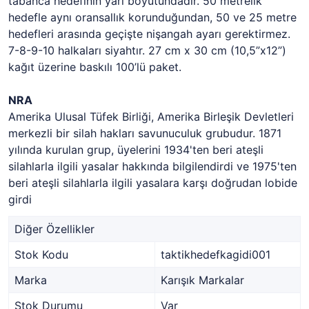
tabanca hedefinin yarı boyutundadır. 50 metrelik
hedefle aynı oransallık korunduğundan, 50 ve 25 metre
hedefleri arasında geçişte nişangah ayarı gerektirmez.
7-8-9-10 halkaları siyahtır. 27 cm x 30 cm (10,5”x12”)
kağıt üzerine baskılı 100’lü paket.
NRA
Amerika Ulusal Tüfek Birliği, Amerika Birleşik Devletleri
merkezli bir silah hakları savunuculuk grubudur. 1871
yılında kurulan grup, üyelerini 1934'ten beri ateşli
silahlarla ilgili yasalar hakkında bilgilendirdi ve 1975'ten
beri ateşli silahlarla ilgili yasalara karşı doğrudan lobide
girdi
Diğer Özellikler
Stok Kodu
taktikhedefkagidi001
Marka
Karışık Markalar
Stok Durumu
Var