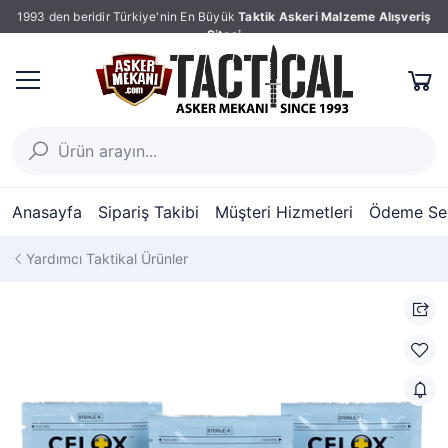
1993 den beridir Türkiye'nin En Büyük
Taktik Askeri Malzeme Alışveriş
Sitesi
Anasayfa
Sipariş Takibi
Müşteri Hizmetleri
Ödeme Seç
Yardımcı Taktikal Ürünler