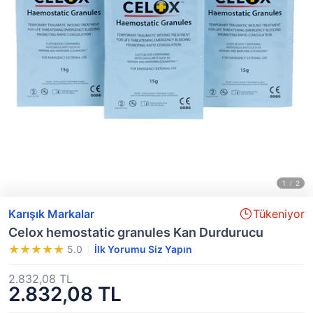
Karışık Markalar
Tükeniyor
Celox hemostatic granules Kan Durdurucu
5.0
İlk Yorumu Siz Yapın
2.832,08 TL
2.832,08 TL