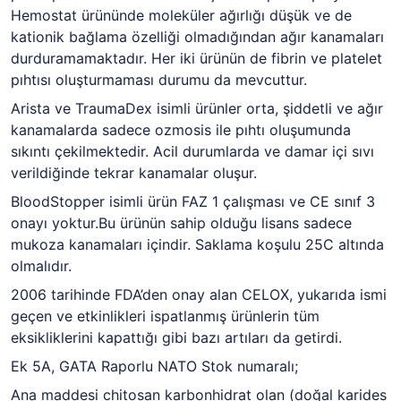
Hemostat ürününde moleküler ağırlığı düşük ve de
kationik bağlama özelliği olmadığından ağır kanamaları
durduramamaktadır. Her iki ürünün de fibrin ve platelet
pıhtısı oluşturmaması durumu da mevcuttur.
Arista ve TraumaDex isimli ürünler orta, şiddetli ve ağır
kanamalarda sadece ozmosis ile pıhtı oluşumunda
sıkıntı çekilmektedir. Acil durumlarda ve damar içi sıvı
verildiğinde tekrar kanamalar oluşur.
BloodStopper isimli ürün FAZ 1 çalışması ve CE sınıf 3
onayı yoktur.Bu ürünün sahip olduğu lisans sadece
mukoza kanamaları içindir. Saklama koşulu 25C altında
olmalıdır.
2006 tarihinde FDA’den onay alan CELOX, yukarıda ismi
geçen ve etkinlikleri ispatlanmış ürünlerin tüm
eksikliklerini kapattığı gibi bazı artıları da getirdi.
Ek 5A, GATA Raporlu NATO Stok numaralı;
Ana maddesi chitosan karbonhidrat olan (doğal karides