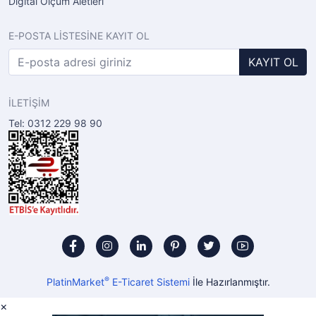
Digital Ölçüm Aletleri
E-POSTA LİSTESİNE KAYIT OL
KAYIT OL
İLETİŞİM
Tel: 0312 229 98 90
®
PlatinMarket
E-Ticaret Sistemi
İle Hazırlanmıştır.
×