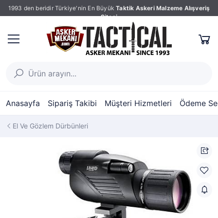
1993 den beridir Türkiye'nin En Büyük
Taktik Askeri Malzeme Alışveriş
Sitesi
Anasayfa
Sipariş Takibi
Müşteri Hizmetleri
Ödeme Seç
El Ve Gözlem Dürbünleri