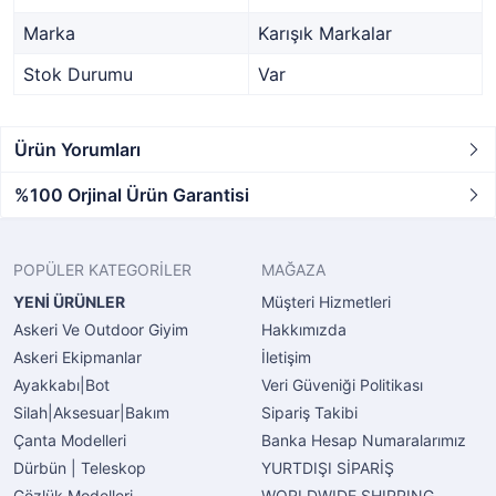
Marka
Karışık Markalar
Stok Durumu
Var
Ürün Yorumları
%100 Orjinal Ürün Garantisi
POPÜLER KATEGORİLER
MAĞAZA
YENİ ÜRÜNLER
Müşteri Hizmetleri
Askeri Ve Outdoor Giyim
Hakkımızda
Askeri Ekipmanlar
İletişim
Ayakkabı|Bot
Veri Güveniği Politikası
Silah|Aksesuar|Bakım
Sipariş Takibi
Çanta Modelleri
Banka Hesap Numaralarımız
Dürbün | Teleskop
YURTDIŞI SİPARİŞ
Gözlük Modelleri
WORLDWIDE SHIPPING