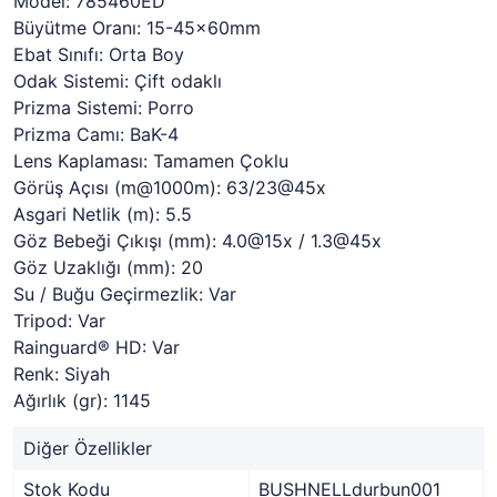
Model: 785460ED
Büyütme Oranı: 15-45x60mm
Ebat Sınıfı: Orta Boy
Odak Sistemi: Çift odaklı
Prizma Sistemi: Porro
Prizma Camı: BaK-4
Lens Kaplaması: Tamamen Çoklu
Görüş Açısı (m@1000m): 63/23@45x
Asgari Netlik (m): 5.5
Göz Bebeği Çıkışı (mm): 4.0@15x / 1.3@45x
Göz Uzaklığı (mm): 20
Su / Buğu Geçirmezlik: Var
Tripod: Var
Rainguard® HD: Var
Renk: Siyah
Ağırlık (gr): 1145
Diğer Özellikler
Stok Kodu
BUSHNELLdurbun001