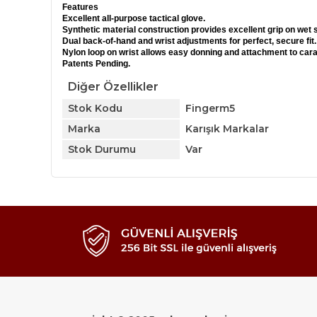
Features
Excellent all-purpose tactical glove.
Synthetic material construction provides excellent grip on wet s
Dual back-of-hand and wrist adjustments for perfect, secure fit.
Nylon loop on wrist allows easy donning and attachment to cara
Patents Pending.
Diğer Özellikler
Stok Kodu
Fingerm5
Marka
Karışık Markalar
Stok Durumu
Var