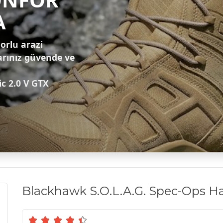
A
zorlu arazi
arınız güvende ve
ic 2.0 V GTX
Blackhawk S.O.L.A.G. Spec-Ops Ha