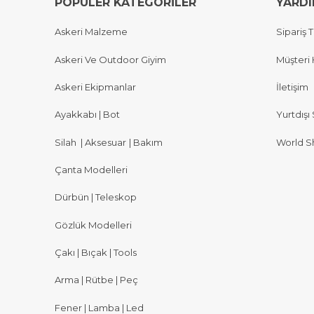
POPÜLER KATEGORİLER
YARD
Askeri Malzeme
Sipariş T
Askeri Ve Outdoor Giyim
Müşteri 
Askeri Ekipmanlar
İletişim
Ayakkabı | Bot
Yurtdışı 
Silah
|
Aksesuar
|
Bakım
World S
Çanta Modelleri
Dürbün | Teleskop
Gözlük Modelleri
Çakı | Bıçak | Tools
Arma | Rütbe | Peç
Fener | Lamba | Led