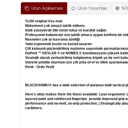
Ürün Açıklaması
Ürün Yorumları
%10
%100 original Usa malı
Mükemmel çok amaçlı taktik eldiven.
Islak yüzeylerde bile üstün tutuş ve kuruluk sağlar.
Profesyonel kullanıcılar için taktik amaca uygun konforlu bir eld
Nesneleri çok iyi kavrama özelliği
Yalın ergonomik kesim ve kavisli tasarım
Çift katmanlı güçlendirilmiş malzeme sayesinde parmaklarınızın 
DuPont ™ KEVLAR ® ve NOMEX ® kombinasyonu yüksek kalite
Stratejik olarak yerleştirilmiş kalıplanmış köpük ya da sert kabu
Güvenli şekilde oturması için çift arka-of-el ve bilek ayarlamalar
Renk : Ordu Yeşili
BLACKHAWK!® has a wide selection of purpose-built tactical gl
Here’s what makes them the finest available: Lean ergonomic cu
layered palm and reinforced fingertips provide improved grip
performance and no-melt, no-drip protection. | Strategically pla
caribiners.