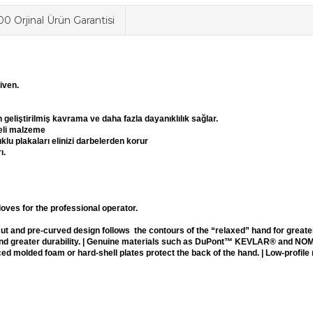
0 Orjinal Ürün Garantisi
iven.
geliştirilmiş kavrama ve daha fazla dayanıklılık sağlar.
li malzeme
klu plakaları elinizi darbelerden korur
ı.
oves for the professional operator.
t and pre-curved design follows the contours of the “relaxed” hand for greater
 and greater durability. | Genuine materials such as DuPont™ KEVLAR® and NO
ced molded foam or hard-shell plates protect the back of the hand. | Low-profil