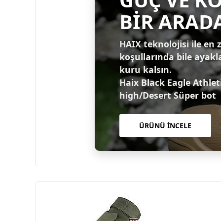
BİR ARAD
HAIX teknolojisi ile en 
koşullarında bile ayakl
kuru kalsın.
Haix Black Eagle Athlet
high/Desert Süper bot
ÜRÜNÜ İNCELE