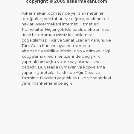
copyright © 2005 askermekani.com
Askermekani.com içinde yer alan metinler,
fotoğraflar, veri tabanı ve diğer içeriklerin telif
hakları Askermekani İnternet Hizmetleri
Tic.’ne aittir. Hiçbir şekilde basılı, elektronik ve
ticari bir ortamda izinsiz kullanılamaz,
çoğaltılamaz. Fikir ve Sanat Eserleri Kanunu ve
Türk Ceza Kanunu uyarınca koruma
altındadır.Kesinlikle izinsiz Logo Resim ve Bilgi
kopyalamak,resimler üzerinde değişiklik
yapmak bir başka sitede yayınlamak izne
bağlıdır. Bu yasağa uymayan ve kopyalama
yapan ziyaretciler hakkında Ağır Ceza ve
Tazminat Davaları yaşadıkları ülke ve şehirdeki
yerel mahkemelerce açılır.