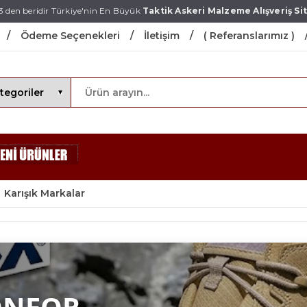
3 den beridir Türkiye'nin En Büyük
Taktik Askeri Malzeme Alışveriş Sit
Ödeme Seçenekleri
İletişim
( Referanslarımız )
Karışık Markalar
ONFOR