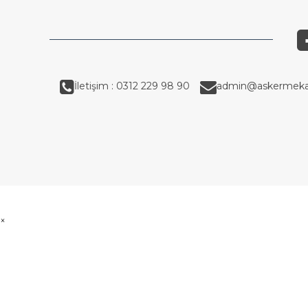
İletişim : 0312 229 98 90
admin@askermeka
×