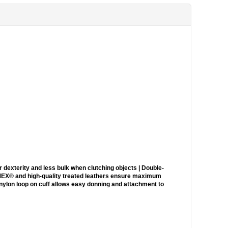
 dexterity and less bulk when clutching objects | Double-
MEX® and high-quality treated leathers ensure maximum
e nylon loop on cuff allows easy donning and attachment to