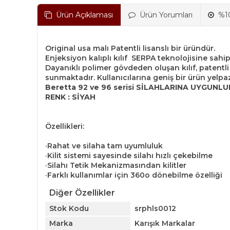
Ürün Açıklaması
Ürün Yorumları
%10
Original usa malı Patentli lisanslı bir üründür.
Enjeksiyon kalıplı kılıf SERPA teknolojisine sahip
Dayanıklı polimer gövdeden oluşan kılıf, patentli
sunmaktadır. Kullanıcılarına geniş bir ürün yelpaz
Beretta 92 ve 96 serisi SİLAHLARINA UYGUNLU
RENK : SİYAH
Özellikleri:
·Rahat ve silaha tam uyumluluk
·Kilit sistemi sayesinde silahı hızlı çekebilme
·Silahı Tetik Mekanizmasından kilitler
·Farklı kullanımlar için 360o dönebilme özelliği
Diğer Özellikler
Stok Kodu
srphls0012
Marka
Karışık Markalar