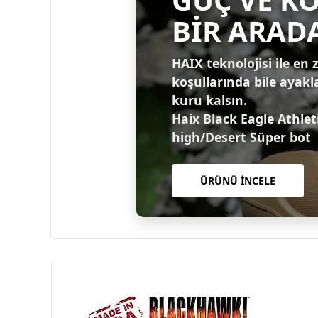
BİR ARAD
HAIX teknolojisi ile en 
koşullarında bile ayakl
kuru kalsın.
Haix Black Eagle Athlet
high/Desert Süper bot
ÜRÜNÜ İNCELE