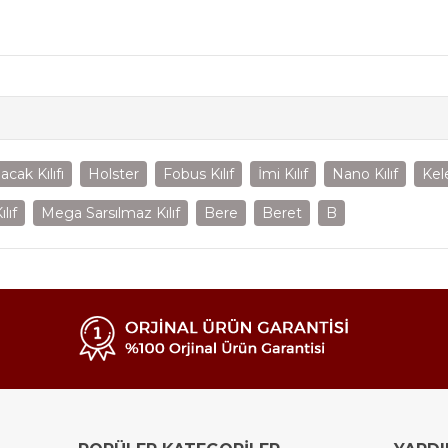
acak Kılıfı
Holster
Fobus Kılıf
İmi Kılıf
Nano Kılıf
Kel
lıf
Mega Sarsılmaz Kılıf
Bere
Beret
B