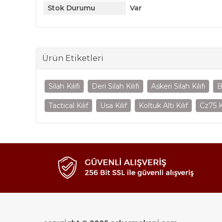
Stok Durumu
Var
Ürün Etiketleri
Silah Kılıfı
Deri Silah Kılıfı
Askeri Silah Kılıfı
B
Tactical Kılıf
Usa Kılıf
Koltuk Altı Kılıf
Cz75 Kı