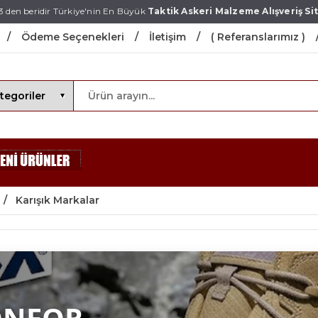
3 den beridir Türkiye'nin En Büyük
Taktik Askeri Malzeme Alışveriş Sit
Ödeme Seçenekleri
İletişim
( Referanslarımız )
Karışık Markalar
ONFOR