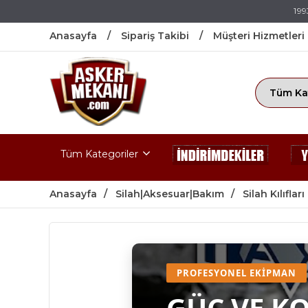
199
Anasayfa
Sipariş Takibi
Müşteri Hizmetleri
Tüm Kategoriler
Anasayfa
Silah|Aksesuar|Bakım
Silah Kılıfları
PROFESYONEL EKIPMAN
GÜÇ VE K