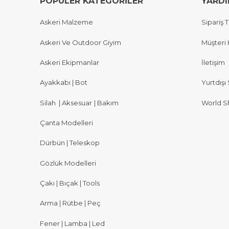
POPÜLER KATEGORİLER
YARD
Askeri Malzeme
Sipariş T
Askeri Ve Outdoor Giyim
Müşteri 
Askeri Ekipmanlar
İletişim
Ayakkabı | Bot
Yurtdışı 
Silah
|
Aksesuar
|
Bakım
World S
Çanta Modelleri
Dürbün | Teleskop
Gözlük Modelleri
Çakı | Bıçak | Tools
Arma | Rütbe | Peç
Fener | Lamba | Led