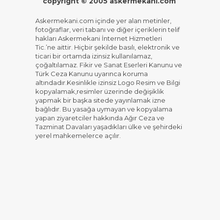
copyright © 2005 askermekani.com
Askermekani.com içinde yer alan metinler,
fotoğraflar, veri tabanı ve diğer içeriklerin telif
hakları Askermekani İnternet Hizmetleri
Tic.’ne aittir. Hiçbir şekilde basılı, elektronik ve
ticari bir ortamda izinsiz kullanılamaz,
çoğaltılamaz. Fikir ve Sanat Eserleri Kanunu ve
Türk Ceza Kanunu uyarınca koruma
altındadır.Kesinlikle izinsiz Logo Resim ve Bilgi
kopyalamak,resimler üzerinde değişiklik
yapmak bir başka sitede yayınlamak izne
bağlıdır. Bu yasağa uymayan ve kopyalama
yapan ziyaretciler hakkında Ağır Ceza ve
Tazminat Davaları yaşadıkları ülke ve şehirdeki
yerel mahkemelerce açılır.