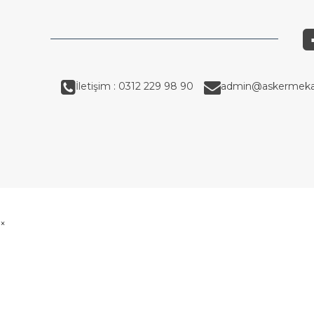
İletişim : 0312 229 98 90
admin@askermeka
×