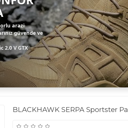
A
zorlu arazi
arınız güvende ve
ic 2.0 V GTX
BLACKHAWK SERPA Sportster Padd