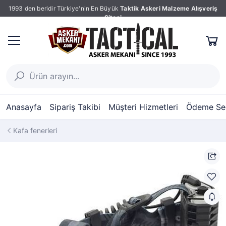
1993 den beridir Türkiye'nin En Büyük
Taktik Askeri Malzeme Alışveriş
Sitesi
Anasayfa
Sipariş Takibi
Müşteri Hizmetleri
Ödeme Seç
Kafa fenerleri