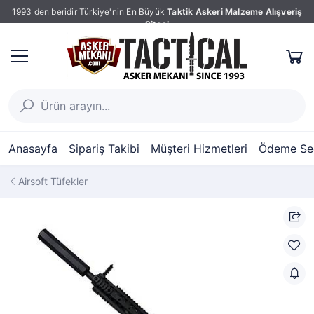
1993 den beridir Türkiye'nin En Büyük
Taktik Askeri Malzeme Alışveriş
Sitesi
Anasayfa
Sipariş Takibi
Müşteri Hizmetleri
Ödeme Seç
Airsoft Tüfekler