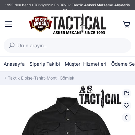
1993 den beridir Türkiye'nin En Büyük
Taktik Askeri Malzeme Alışveriş
Sitesi
Anasayfa
Sipariş Takibi
Müşteri Hizmetleri
Ödeme Seç
Taktik Elbise-Tshirt-Mont -Gömlek