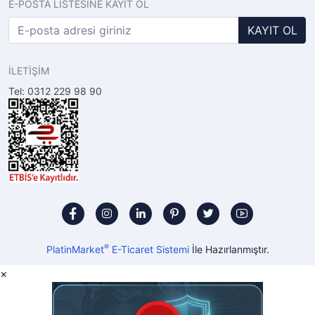
E-POSTA LİSTESİNE KAYIT OL
KAYIT OL
İLETİŞİM
Tel: 0312 229 98 90
®
PlatinMarket
E-Ticaret Sistemi
İle Hazırlanmıştır.
×