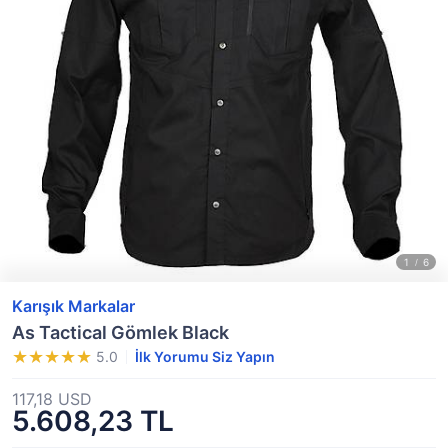
Karışık Markalar
As Tactical Gömlek Black
5.0
İlk Yorumu Siz Yapın
117,18 USD
5.608,23 TL