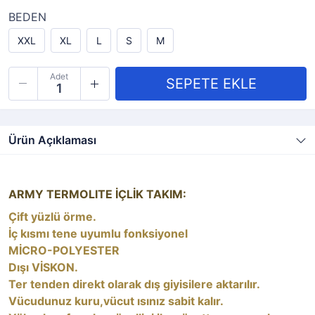
BEDEN
XXL
XL
L
S
M
Adet
Ürün Açıklaması
ARMY TERMOLITE İÇLİK TAKIM:
Çift yüzlü örme.
İç kısmı tene uyumlu fonksiyonel
MİCRO-POLYESTER
Dışı VİSKON.
Ter tenden direkt olarak dış giyisilere aktarılır.
Vücudunuz kuru,vücut ısınız sabit kalır.