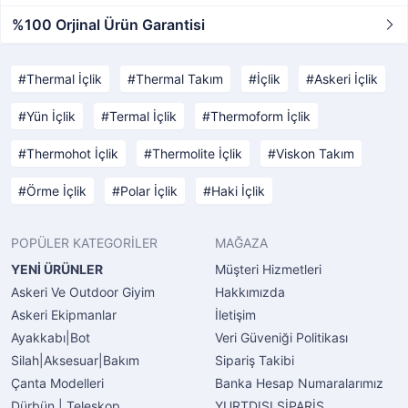
%100 Orjinal Ürün Garantisi
Thermal İçlik
Thermal Takım
İçlik
Askeri İçlik
Yün İçlik
Termal İçlik
Thermoform İçlik
Thermohot İçlik
Thermolite İçlik
Viskon Takım
Örme İçlik
Polar İçlik
Haki İçlik
POPÜLER KATEGORİLER
MAĞAZA
YENİ ÜRÜNLER
Müşteri Hizmetleri
Askeri Ve Outdoor Giyim
Hakkımızda
Askeri Ekipmanlar
İletişim
Ayakkabı|Bot
Veri Güveniği Politikası
Silah|Aksesuar|Bakım
Sipariş Takibi
Çanta Modelleri
Banka Hesap Numaralarımız
Dürbün | Teleskop
YURTDIŞI SİPARİŞ