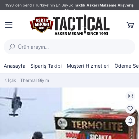
1993 den beridir Türkiye'nin En Büyük
Taktik Askeri Malzeme Alışveriş
Sitesi
Anasayfa
Sipariş Takibi
Müşteri Hizmetleri
Ödeme Seç
İçlik | Thermal Giyim