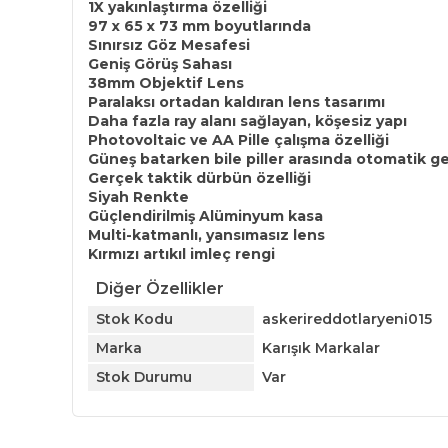
1X yakınlaştırma özelliği
97 x 65 x 73 mm boyutlarında
Sınırsız Göz Mesafesi
Geniş Görüş Sahası
38mm Objektif Lens
Paralaksı ortadan kaldıran lens tasarımı
Daha fazla ray alanı sağlayan, köşesiz yapı
Photovoltaic ve AA Pille çalışma özelliği
Güneş batarken bile piller arasında otomatik ge
Gerçek taktik dürbün özelliği
Siyah Renkte
Güçlendirilmiş Alüminyum kasa
Multi-katmanlı, yansımasız lens
Kırmızı artıkıl imleç rengi
Diğer Özellikler
Stok Kodu
askerireddotlaryeni015
Marka
Karışık Markalar
Stok Durumu
Var