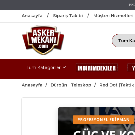
199
Anasayfa
Sipariş Takibi
Müşteri Hizmetleri
Tüm Kategoriler
Anasayfa
Dürbün | Teleskop
Red Dot |Taktik
PROFESYONEL EKIPMAN
GÜÇ VE K