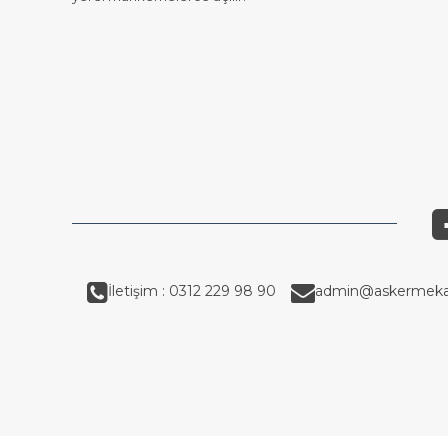
İletişim : 0312 229 98 90
admin@askermeka