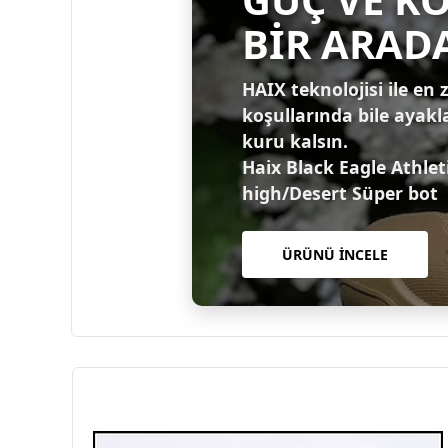
BİR ARAD
HAIX teknolojisi ile en 
koşullarında bile ayakl
kuru kalsın.
Haix Black Eagle Athlet
high/Desert Süper bot
ÜRÜNÜ İNCELE