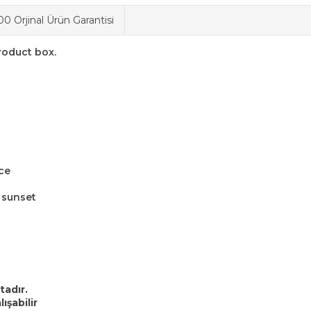
0 Orjinal Ürün Garantisi
roduct box.
ce
 sunset
adır.
ışabilir