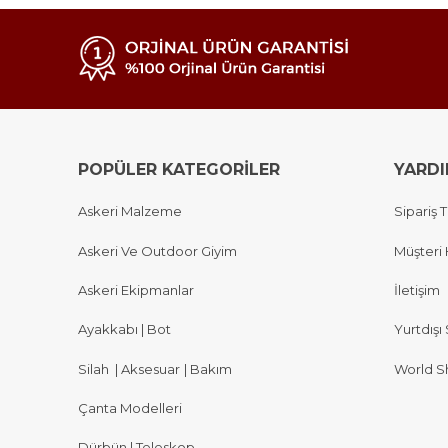
POPÜLER KATEGORİLER
YARD
Askeri Malzeme
Sipariş T
Askeri Ve Outdoor Giyim
Müşteri 
Askeri Ekipmanlar
İletişim
Ayakkabı | Bot
Yurtdışı 
Silah
|
Aksesuar
|
Bakım
World S
Çanta Modelleri
Dürbün | Teleskop