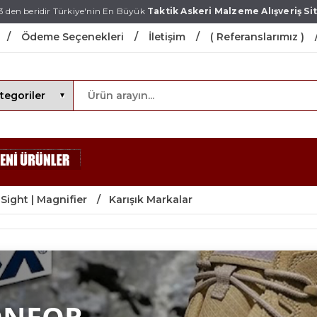
3 den beridir Türkiye'nin En Büyük
Taktik Askeri Malzeme Alışveriş Sit
Ödeme Seçenekleri
İletişim
( Referanslarımız )
 Sight | Magnifier
Karışık Markalar
ONFOR