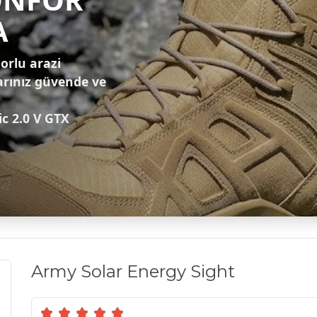
A
zorlu arazi
arınız güvende ve
ic 2.0 V GTX
Army Solar Energy Sight