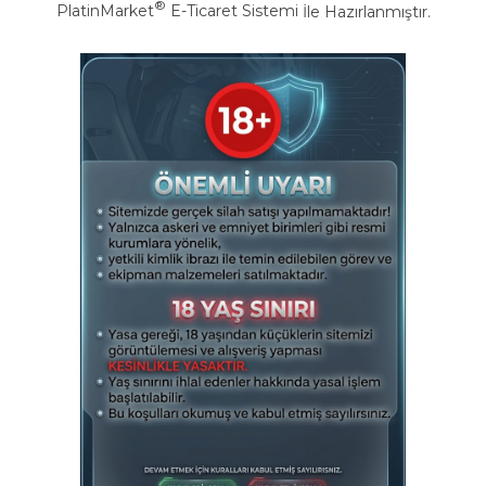
®
PlatinMarket
E-Ticaret Sistemi
İle Hazırlanmıştır.