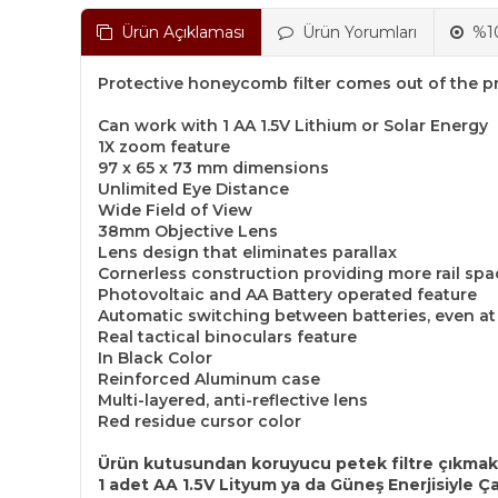
Ürün Açıklaması
Ürün Yorumları
%10
Protective honeycomb filter comes out of the p
Can work with 1 AA 1.5V Lithium or Solar Energy
1X zoom feature
97 x 65 x 73 mm dimensions
Unlimited Eye Distance
Wide Field of View
38mm Objective Lens
Lens design that eliminates parallax
Cornerless construction providing more rail spa
Photovoltaic and AA Battery operated feature
Automatic switching between batteries, even at
Real tactical binoculars feature
In Black Color
Reinforced Aluminum case
Multi-layered, anti-reflective lens
Red residue cursor color
Ürün kutusundan koruyucu petek filtre çıkmakt
1 adet AA 1.5V Lityum ya da Güneş Enerjisiyle Çal