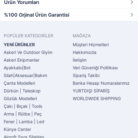
Ürün Yorumları
%100 Orjinal Ürün Garantisi
POPÜLER KATEGORİLER
MAĞAZA
YENİ ÜRÜNLER
Müşteri Hizmetleri
Askeri Ve Outdoor Giyim
Hakkımızda
Askeri Ekipmanlar
İletişim
Ayakkabı|Bot
Veri Güveniği Politikası
Silah|Aksesuar|Bakım
Sipariş Takibi
Çanta Modelleri
Banka Hesap Numaralarımız
Dürbün | Teleskop
YURTDIŞI SİPARİŞ
Gözlük Modelleri
WORLDWIDE SHIPPING
Çakı | Bıçak | Tools
Arma | Rütbe | Peç
Fener | Lamba | Led
Künye Center
Airsoft Spor Silahları