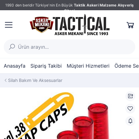
1993 den beridir Türkiye'nin En Büyük
Taktik Askeri Malzeme Alışveriş
Sitesi
Anasayfa
Sipariş Takibi
Müşteri Hizmetleri
Ödeme Seç
Silah Bakım Ve Aksesuarlar