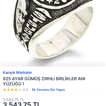
Karışık Markalar
925 AYAR GÜMÜŞ ZIRHLI BİRLİKLER ANI
YÜZÜĞÜ 1
4.4
İlk Yorumu Siz Yapın
3.543,75 TL
3.543,75 TL