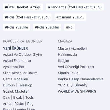
Özel Harekat Yüzüğü
Jandarma Özel Harekat Yüzüğü
Polis Özel Harekat Yüzüğü
Osmanlı Yüzüğü
Polis Yüzükle
Polis Yüzükler
Pol
POPÜLER KATEGORİLER
MAĞAZA
YENİ ÜRÜNLER
Müşteri Hizmetleri
Askeri Ve Outdoor Giyim
Hakkımızda
Askeri Ekipmanlar
İletişim
Ayakkabı|Bot
Veri Güveniği Politikası
Silah|Aksesuar|Bakım
Sipariş Takibi
Çanta Modelleri
Banka Hesap Numaralarımız
Dürbün | Teleskop
YURTDIŞI SİPARİŞ
Gözlük Modelleri
WORLDWIDE SHIPPING
Çakı | Bıçak | Tools
Arma | Rütbe | Peç
Fener | Lamba | Led