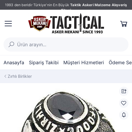
1993 den beridir Türkiye'nin En Büyük
Taktik Askeri Malzeme Alışveriş
Sitesi
Anasayfa
Sipariş Takibi
Müşteri Hizmetleri
Ödeme Seç
Zırhlı Birlikler