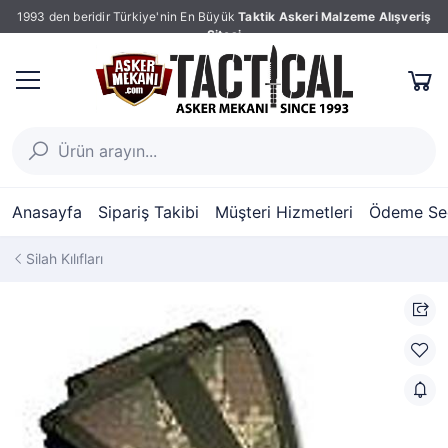
1993 den beridir Türkiye'nin En Büyük
Taktik Askeri Malzeme Alışveriş
Sitesi
Anasayfa
Sipariş Takibi
Müşteri Hizmetleri
Ödeme Seç
Silah Kılıfları