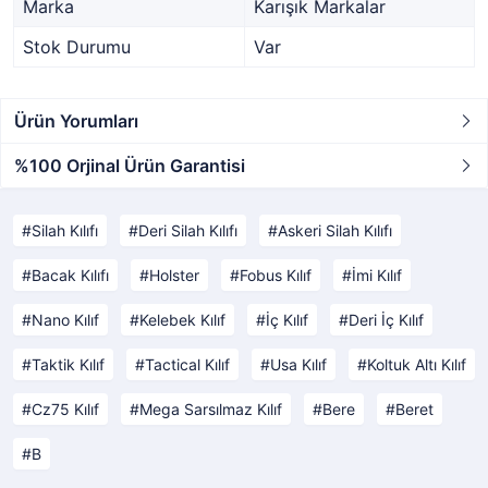
Marka
Karışık Markalar
Stok Durumu
Var
Ürün Yorumları
%100 Orjinal Ürün Garantisi
Silah Kılıfı
Deri Silah Kılıfı
Askeri Silah Kılıfı
Bacak Kılıfı
Holster
Fobus Kılıf
İmi Kılıf
Nano Kılıf
Kelebek Kılıf
İç Kılıf
Deri İç Kılıf
Taktik Kılıf
Tactical Kılıf
Usa Kılıf
Koltuk Altı Kılıf
Cz75 Kılıf
Mega Sarsılmaz Kılıf
Bere
Beret
B