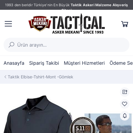
1993 den beridir Türkiye'nin En Büyük
Taktik Askeri Malzeme Alışveriş
Sitesi
Anasayfa
Sipariş Takibi
Müşteri Hizmetleri
Ödeme Seç
Taktik Elbise-Tshirt-Mont -Gömlek