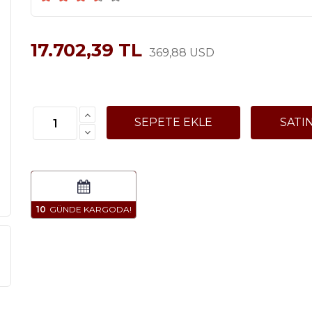
17.702,39 TL
369,88 USD
10