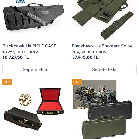
Blackhawk Us RIFLE CASE
Blackhawk Us Shooters Sniper
Mat
18.727,56 TL + KDV
784,58 USD + KDV
18.727,56 TL
37.415,66 TL
Sepete Ekle
Sepete Ekle