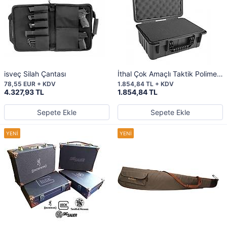
isveç Silah Çantası
İthal Çok Amaçlı Taktik Polimer
Çanta
78,55 EUR + KDV
1.854,84 TL + KDV
4.327,93 TL
1.854,84 TL
Sepete Ekle
Sepete Ekle