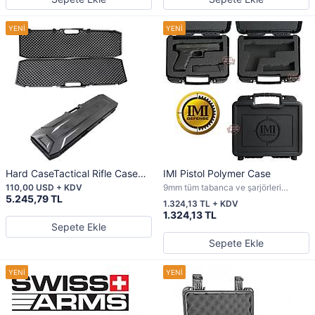
Hard CaseTactical Rifle Case
IMI Pistol Polymer Case
Süper Kılıf
110,00 USD + KDV
9mm tüm tabanca ve şarjörleri
5.245,79 TL
sağlam bir oturuş ile monte
1.324,13 TL + KDV
edebilirsiniz
1.324,13 TL
Sepete Ekle
Sepete Ekle