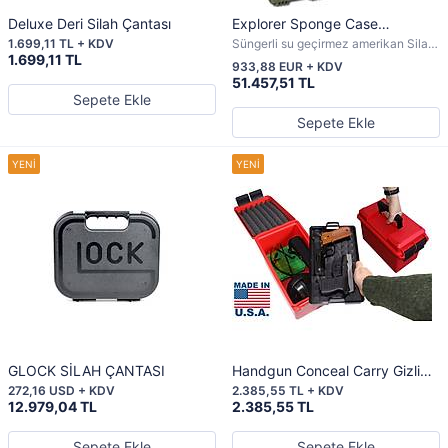
Deluxe Deri Silah Çantası
Explorer Sponge Case
Amerikan Silah Çantası
1.699,11 TL + KDV
Süngerli su geçirmez amerikan Silah
1.699,11 TL
çantası
933,88 EUR + KDV
51.457,51 TL
Sepete Ekle
Sepete Ekle
GLOCK SİLAH ÇANTASI
Handgun Conceal Carry Gizli
Silah Taşıma Çantası
272,16 USD + KDV
2.385,55 TL + KDV
12.979,04 TL
2.385,55 TL
Sepete Ekle
Sepete Ekle