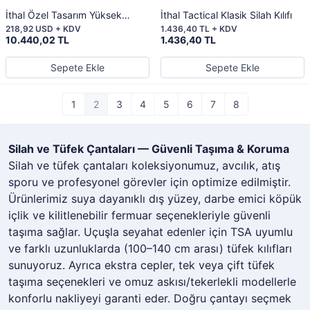
İthal Özel Tasarım Yüksek
İthal Tactical Klasik Silah Kılıfı
Kaliteli Silah Çantaları
218,92 USD + KDV
1.436,40 TL + KDV
10.440,02 TL
1.436,40 TL
Sepete Ekle
Sepete Ekle
1
2
3
4
5
6
7
8
Silah ve Tüfek Çantaları — Güvenli Taşıma & Koruma
Silah ve tüfek çantaları koleksiyonumuz, avcılık, atış
sporu ve profesyonel görevler için optimize edilmiştir.
Ürünlerimiz suya dayanıklı dış yüzey, darbe emici köpük
içlik ve kilitlenebilir fermuar seçenekleriyle güvenli
taşıma sağlar. Uçuşla seyahat edenler için TSA uyumlu
ve farklı uzunluklarda (100–140 cm arası) tüfek kılıfları
sunuyoruz. Ayrıca ekstra cepler, tek veya çift tüfek
taşıma seçenekleri ve omuz askısı/tekerlekli modellerle
konforlu nakliyeyi garanti eder. Doğru çantayı seçmek