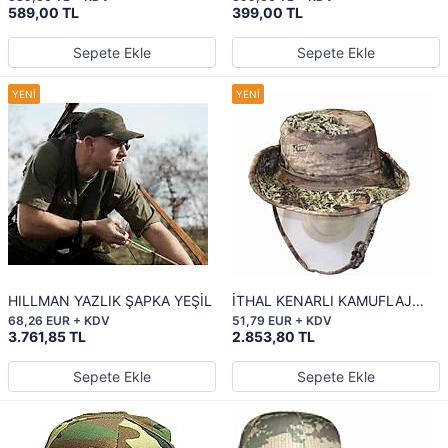
589,00 TL
399,00 TL
Sepete Ekle
Sepete Ekle
HILLMAN YAZLIK ŞAPKA YEŞİL
İTHAL KENARLI KAMUFLAJ
YAZLIK ŞAPKA
68,26 EUR + KDV
51,79 EUR + KDV
3.761,85 TL
2.853,80 TL
Sepete Ekle
Sepete Ekle