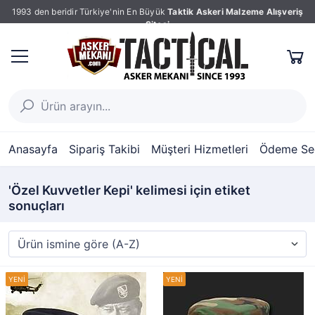
1993 den beridir Türkiye'nin En Büyük
Taktik Askeri Malzeme Alışveriş
Sitesi
Anasayfa
Sipariş Takibi
Müşteri Hizmetleri
Ödeme Seç
'Özel Kuvvetler Kepi' kelimesi için etiket
sonuçları