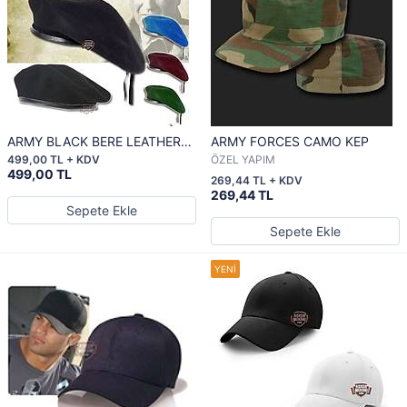
ARMY BLACK BERE LEATHER
ARMY FORCES CAMO KEP
LİNE A CLASS
499,00 TL + KDV
ÖZEL YAPIM
499,00 TL
269,44 TL + KDV
269,44 TL
Sepete Ekle
Sepete Ekle