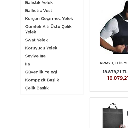
Balistik Yelek
Ballictic Vest
Kurşun Geçirmez Yelek
Gömlek Altı Üstü Çelik
Yelek
Swat Yelek
Koruyucu Yelek
Seviye Iııa
ARMY ÇELİK Y
Iıa
18.879,21 T
Güvenlik Yeleği
18.879,2
Komppzit Başlık
Çelik Başlık