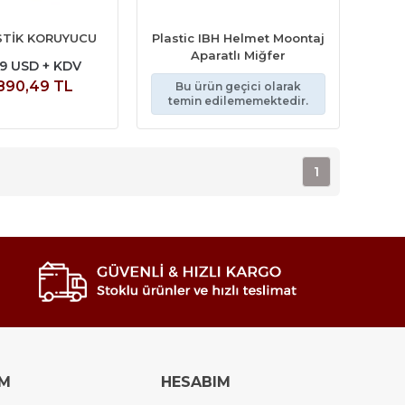
STİK KORUYUCU
Plastic IBH Helmet Moontaj
Aparatlı Miğfer
69 USD + KDV
890,49 TL
Bu ürün geçici olarak
temin edilememektedir.
1
IM
HESABIM