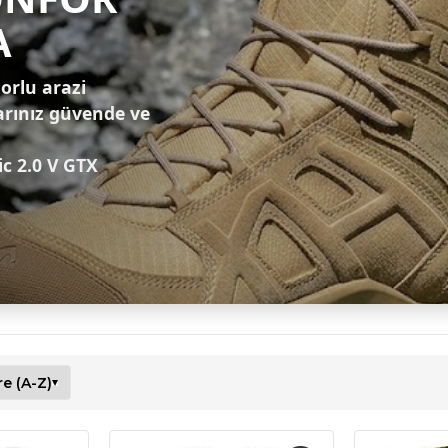
A
zorlu arazi
arınız güvende ve
ic 2.0 V GTX