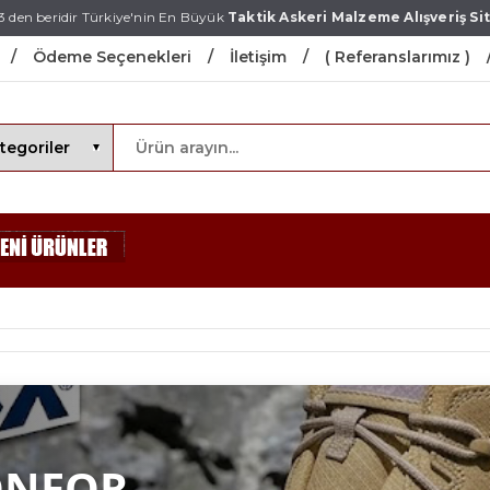
3 den beridir Türkiye'nin En Büyük
Taktik Askeri Malzeme Alışveriş Sit
Ödeme Seçenekleri
İletişim
( Referanslarımız )
ONFOR