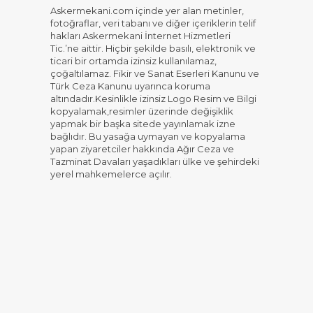
Askermekani.com içinde yer alan metinler,
fotoğraflar, veri tabanı ve diğer içeriklerin telif
hakları Askermekani İnternet Hizmetleri
Tic.’ne aittir. Hiçbir şekilde basılı, elektronik ve
ticari bir ortamda izinsiz kullanılamaz,
çoğaltılamaz. Fikir ve Sanat Eserleri Kanunu ve
Türk Ceza Kanunu uyarınca koruma
altındadır.Kesinlikle izinsiz Logo Resim ve Bilgi
kopyalamak,resimler üzerinde değişiklik
yapmak bir başka sitede yayınlamak izne
bağlıdır. Bu yasağa uymayan ve kopyalama
yapan ziyaretciler hakkında Ağır Ceza ve
Tazminat Davaları yaşadıkları ülke ve şehirdeki
yerel mahkemelerce açılır.