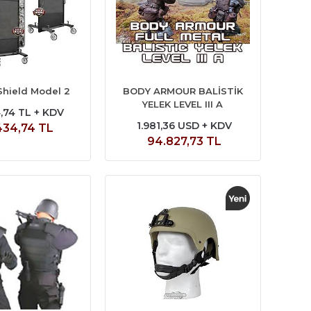
 Shield Model 2
BODY ARMOUR BALİSTİK
YELEK LEVEL III A
,74 TL + KDV
1.981,36 USD + KDV
434,74 TL
94.827,73 TL