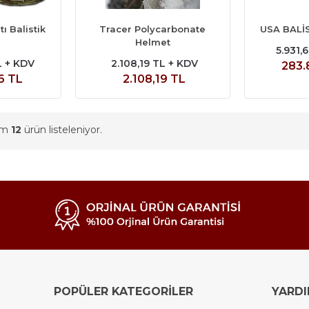
ı Balistik
Tracer Polycarbonate
USA BALİ
Helmet
5.931,
L + KDV
2.108,19 TL + KDV
283.
6 TL
2.108,19 TL
am
12
ürün listeleniyor.
POPÜLER KATEGORİLER
YARD