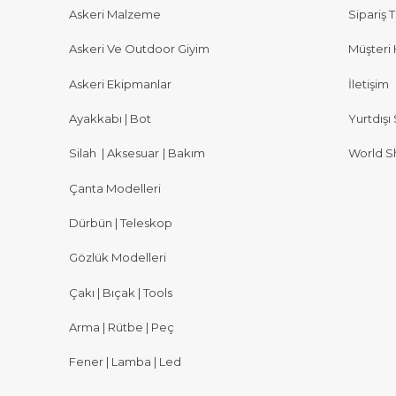
Askeri Malzeme
Sipariş T
Askeri Ve Outdoor Giyim
Müşteri 
Askeri Ekipmanlar
İletişim
Ayakkabı | Bot
Yurtdışı 
Silah
|
Aksesuar
|
Bakım
World S
Çanta Modelleri
Dürbün | Teleskop
Gözlük Modelleri
Çakı | Bıçak | Tools
Arma | Rütbe | Peç
Fener | Lamba | Led