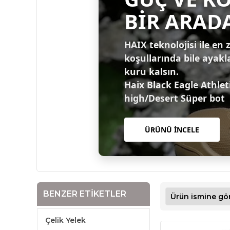
BİR ARAD
HAIX teknolojisi ile en 
koşullarında bile ayakl
kuru kalsın.
Haix Black Eagle Athlet
high/Desert Süper bot
ÜRÜNÜ İNCELE
BENZER ETIKETLER
Çelik Yelek