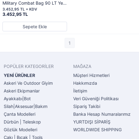
Military Combat Bag 90 LT Yeni
TSK Camo
3.452,95 TL + KDV
3.452,95 TL
Sepete Ekle
1
POPÜLER KATEGORİLER
MAĞAZA
YENİ ÜRÜNLER
Müşteri Hizmetleri
Askeri Ve Outdoor Giyim
Hakkımızda
Askeri Ekipmanlar
İletişim
Ayakkabı|Bot
Veri Güveniği Politikası
Silah|Aksesuar|Bakım
Sipariş Takibi
Çanta Modelleri
Banka Hesap Numaralarımız
Dürbün | Teleskop
YURTDIŞI SİPARİŞ
Gözlük Modelleri
WORLDWIDE SHIPPING
Çakı | Bıçak | Tools