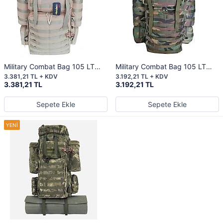
Military Combat Bag 105 LT
Military Combat Bag 105 LT
DESERT
WOODLAND
3.381,21 TL + KDV
3.192,21 TL + KDV
3.381,21 TL
3.192,21 TL
Sepete Ekle
Sepete Ekle