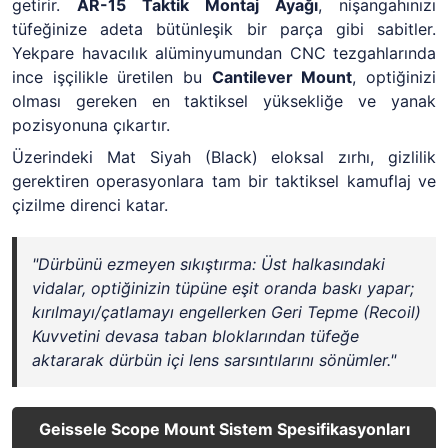
getirir.
AR-15 Taktik Montaj Ayağı
, nişangahınızı
tüfeğinize adeta bütünleşik bir parça gibi sabitler.
Yekpare havacılık alüminyumundan CNC tezgahlarında
ince işçilikle üretilen bu
Cantilever Mount
, optiğinizi
olması gereken en taktiksel yüksekliğe ve yanak
pozisyonuna çıkartır.
Üzerindeki Mat Siyah (Black) eloksal zırhı, gizlilik
gerektiren operasyonlara tam bir taktiksel kamuflaj ve
çizilme direnci katar.
"Dürbünü ezmeyen sıkıştırma: Üst halkasındaki
vidalar, optiğinizin tüpüne eşit oranda baskı yapar;
kırılmayı/çatlamayı engellerken Geri Tepme (Recoil)
Kuvvetini devasa taban bloklarından tüfeğe
aktararak dürbün içi lens sarsıntılarını sönümler."
Geissele Scope Mount Sistem Spesifikasyonları