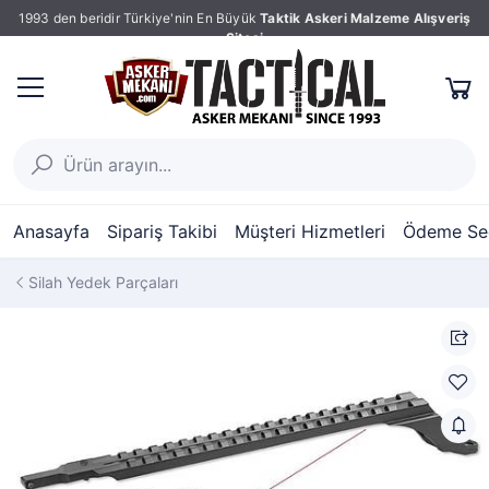
1993 den beridir Türkiye'nin En Büyük
Taktik Askeri Malzeme Alışveriş
Sitesi
Anasayfa
Sipariş Takibi
Müşteri Hizmetleri
Ödeme Seç
Silah Yedek Parçaları