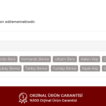
min edilememektedir.
ordo Bere
Komando Beresi
Urbam Bere
Askeri Kep
Ö
ubay Beresi
Tankçı Beresi
Yurtdışı Beresi
Kayık Kep
S