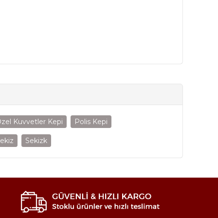
zel Kuvvetler Kepi
Polis Kepi
ekiz
Sekizk