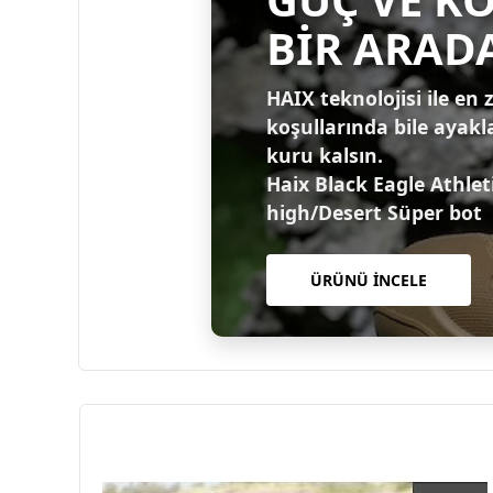
BİR ARAD
HAIX teknolojisi ile en 
koşullarında bile ayakl
kuru kalsın.
Haix Black Eagle Athlet
high/Desert Süper bot
ÜRÜNÜ İNCELE