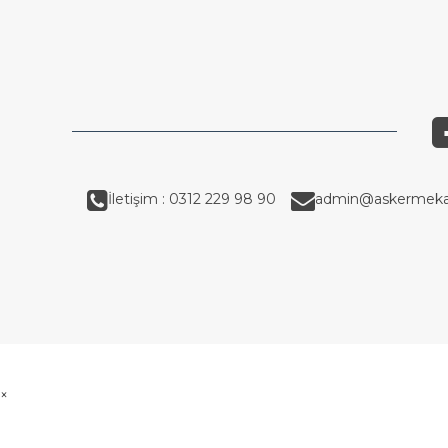
İletişim : 0312 229 98 90
admin@askermeka
×