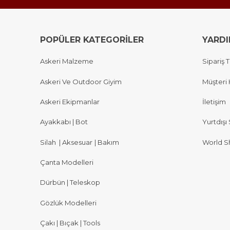
POPÜLER KATEGORİLER
YARD
Askeri Malzeme
Sipariş T
Askeri Ve Outdoor Giyim
Müşteri 
Askeri Ekipmanlar
İletişim
Ayakkabı | Bot
Yurtdışı 
Silah
|
Aksesuar
|
Bakım
World S
Çanta Modelleri
Dürbün | Teleskop
Gözlük Modelleri
Çakı | Bıçak | Tools