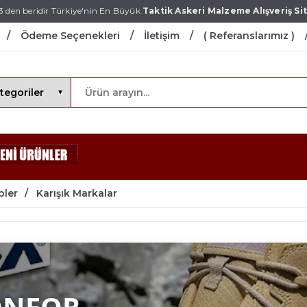
3 den beridir Türkiye'nin En Büyük
Taktik Askeri Malzeme Alışveriş Sit
Ödeme Seçenekleri
İletişim
( Referanslarımız )
pler
Karışık Markalar
ONFOR