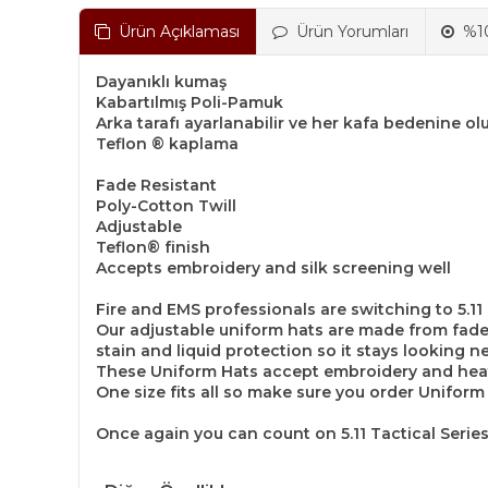
Ürün Açıklaması
Ürün Yorumları
%10
Dayanıklı kumaş
Kabartılmış Poli-Pamuk
Arka tarafı ayarlanabilir ve her kafa bedenine ol
Teflon ® kaplama
Fade Resistant
Poly-Cotton Twill
Adjustable
Teflon® finish
Accepts embroidery and silk screening well
Fire and EMS professionals are switching to 5.11
Our adjustable uniform hats are made from fade r
stain and liquid protection so it stays looking n
These Uniform Hats accept embroidery and heat 
One size fits all so make sure you order Uniform
Once again you can count on 5.11 Tactical Series 