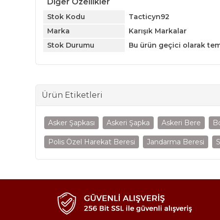
Diğer Özellikler
Stok Kodu
Tacticyn92
Marka
Karışık Markalar
Stok Durumu
Bu ürün geçici olarak te
Ürün Etiketleri
Asker Şapkası
Askeri Şapka
Askeri Bere
B
Polis Özel Harekat Beresi
Jandarma Beresi
S