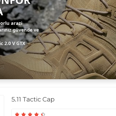
A
zorlu arazi
arınız güvende ve
ic 2.0 V GTX
5.11 Tactic Cap