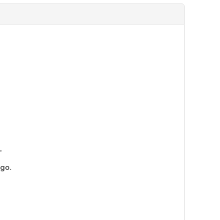
,
go.