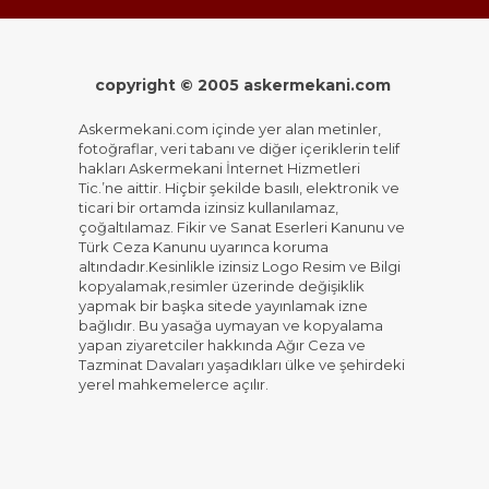
copyright © 2005 askermekani.com
Askermekani.com içinde yer alan metinler,
fotoğraflar, veri tabanı ve diğer içeriklerin telif
hakları Askermekani İnternet Hizmetleri
Tic.’ne aittir. Hiçbir şekilde basılı, elektronik ve
ticari bir ortamda izinsiz kullanılamaz,
çoğaltılamaz. Fikir ve Sanat Eserleri Kanunu ve
Türk Ceza Kanunu uyarınca koruma
altındadır.Kesinlikle izinsiz Logo Resim ve Bilgi
kopyalamak,resimler üzerinde değişiklik
yapmak bir başka sitede yayınlamak izne
bağlıdır. Bu yasağa uymayan ve kopyalama
yapan ziyaretciler hakkında Ağır Ceza ve
Tazminat Davaları yaşadıkları ülke ve şehirdeki
yerel mahkemelerce açılır.