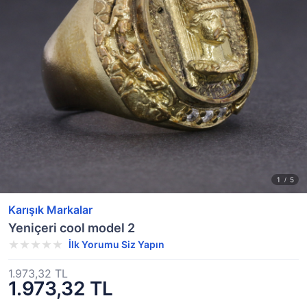
Karışık Markalar
Yeniçeri cool model 2
İlk Yorumu Siz Yapın
1.973,32 TL
1.973,32 TL