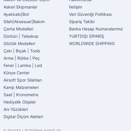
Askeri Ekipmanlar
İletişim
Ayakkabı|Bot
Veri Güveniği Politikası
Silah|Aksesuar|Bakım
Sipariş Takibi
Çanta Modelleri
Banka Hesap Numaralarımız
Dürbün | Teleskop
YURTDIŞI SİPARİŞ
Gözlük Modelleri
WORLDWIDE SHIPPING
Çakı | Bıçak | Tools
Arma | Rütbe | Peç
Fener | Lamba | Led
Künye Center
Airsoft Spor Silahları
Kamp Malzemeleri
Saat | Kronometre
Hediyelik Objeler
Anı Yüzükleri
Digital Ölçüm Aletleri
E-POSTA LİSTESİNE KAYIT OL