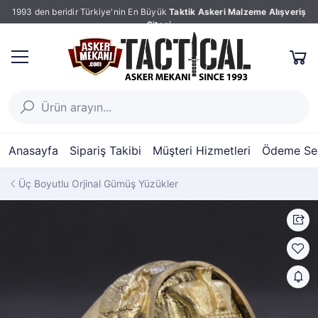
1993 den beridir Türkiye'nin En Büyük
Taktik Askeri Malzeme Alışveriş
Sitesi
Anasayfa
Sipariş Takibi
Müşteri Hizmetleri
Ödeme Seç
Üç Boyutlu Orjinal Gümüş Yüzükler