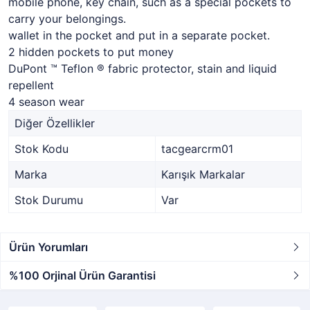
mobile phone, key chain, such as a special pockets to
carry your belongings.
wallet in the pocket and put in a separate pocket.
2 hidden pockets to put money
DuPont ™ Teflon ® fabric protector, stain and liquid
repellent
4 season wear
Diğer Özellikler
Stok Kodu
tacgearcrm01
Marka
Karışık Markalar
Stok Durumu
Var
Ürün Yorumları
%100 Orjinal Ürün Garantisi