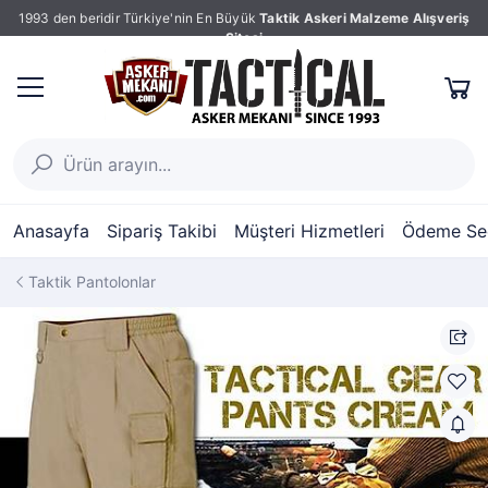
1993 den beridir Türkiye'nin En Büyük
Taktik Askeri Malzeme Alışveriş
Sitesi
Anasayfa
Sipariş Takibi
Müşteri Hizmetleri
Ödeme Seç
Taktik Pantolonlar