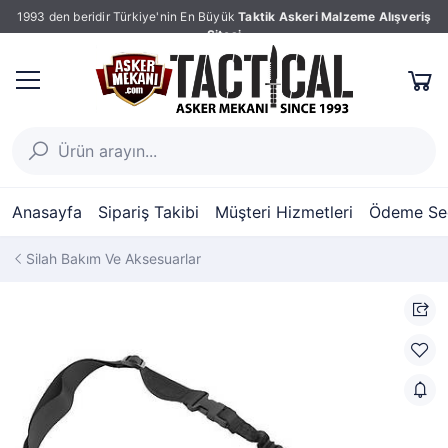
1993 den beridir Türkiye'nin En Büyük
Taktik Askeri Malzeme Alışveriş
Sitesi
Anasayfa
Sipariş Takibi
Müşteri Hizmetleri
Ödeme Seç
Silah Bakım Ve Aksesuarlar