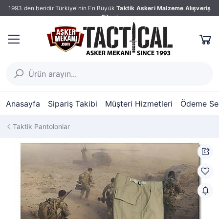
1993 den beridir Türkiye'nin En Büyük
Taktik Askeri Malzeme Alışveriş
Sitesi
Anasayfa
Sipariş Takibi
Müşteri Hizmetleri
Ödeme Seç
Taktik Pantolonlar