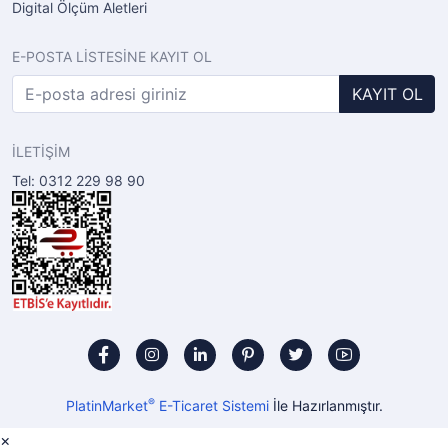
Digital Ölçüm Aletleri
E-POSTA LİSTESİNE KAYIT OL
KAYIT OL
İLETİŞİM
Tel: 0312 229 98 90
®
PlatinMarket
E-Ticaret Sistemi
İle Hazırlanmıştır.
×