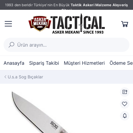
1993 den beridir Türkiye'nin En Büyük
Taktik Askeri Malzeme Alışveriş
Sitesi
Anasayfa
Sipariş Takibi
Müşteri Hizmetleri
Ödeme Seç
U.s.a Sog Bıçaklar