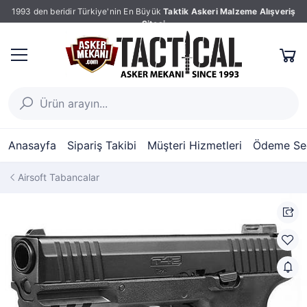
1993 den beridir Türkiye'nin En Büyük
Taktik Askeri Malzeme Alışveriş
Sitesi
Anasayfa
Sipariş Takibi
Müşteri Hizmetleri
Ödeme Seç
Airsoft Tabancalar