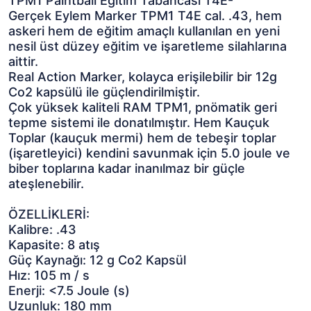
TPM1 Paintball Eğitim Tabancası T4E-
Gerçek Eylem Marker TPM1 T4E cal. .43, hem
askeri hem de eğitim amaçlı kullanılan en yeni
nesil üst düzey eğitim ve işaretleme silahlarına
aittir.
Real Action Marker, kolayca erişilebilir bir 12g
Co2 kapsülü ile güçlendirilmiştir.
Çok yüksek kaliteli RAM TPM1, pnömatik geri
tepme sistemi ile donatılmıştır. Hem Kauçuk
Toplar (kauçuk mermi) hem de tebeşir toplar
(işaretleyici) kendini savunmak için 5.0 joule ve
biber toplarına kadar inanılmaz bir güçle
ateşlenebilir.
ÖZELLİKLERİ:
Kalibre: .43
Kapasite: 8 atış
Güç Kaynağı: 12 g Co2 Kapsül
Hız: 105 m / s
Enerji: <7.5 Joule (s)
Uzunluk: 180 mm