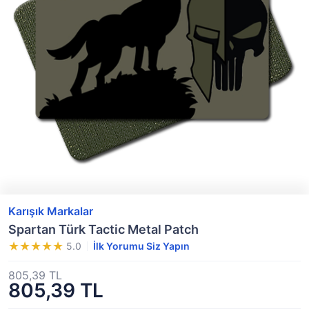
Karışık Markalar
Spartan Türk Tactic Metal Patch
5.0
İlk Yorumu Siz Yapın
805,39 TL
805,39 TL