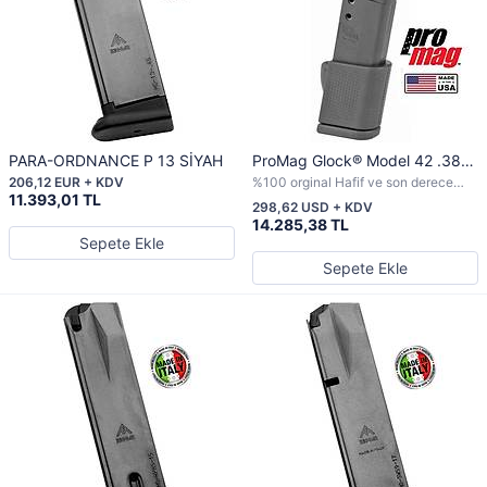
PARA-ORDNANCE P 13 SİYAH
ProMag Glock® Model 42 .380
ACP
206,12 EUR + KDV
%100 orginal Hafif ve son derece
11.393,01 TL
dayanıklı, 15 yuvarlak ProMag Glock
298,62 USD + KDV
19 şarjörü
14.285,38 TL
Sepete Ekle
Sepete Ekle