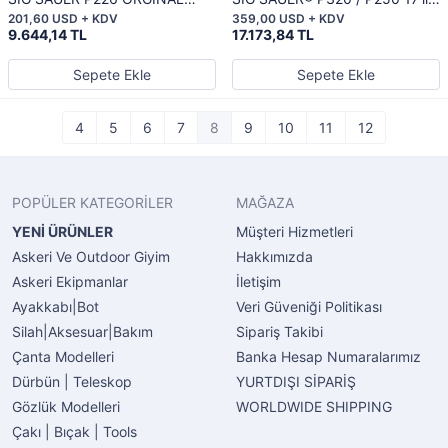
MAGAZİNE
Şarjör (9mm) – Orijinal &
201,60 USD + KDV
359,00 USD + KDV
Dayanıklı
9.644,14 TL
17.173,84 TL
Sepete Ekle
Sepete Ekle
4
5
6
7
8
9
10
11
12
POPÜLER KATEGORİLER
MAĞAZA
YENİ ÜRÜNLER
Müşteri Hizmetleri
Askeri Ve Outdoor Giyim
Hakkımızda
Askeri Ekipmanlar
İletişim
Ayakkabı|Bot
Veri Güveniği Politikası
Silah|Aksesuar|Bakım
Sipariş Takibi
Çanta Modelleri
Banka Hesap Numaralarımız
Dürbün | Teleskop
YURTDIŞI SİPARİŞ
Gözlük Modelleri
WORLDWIDE SHIPPING
Çakı | Bıçak | Tools