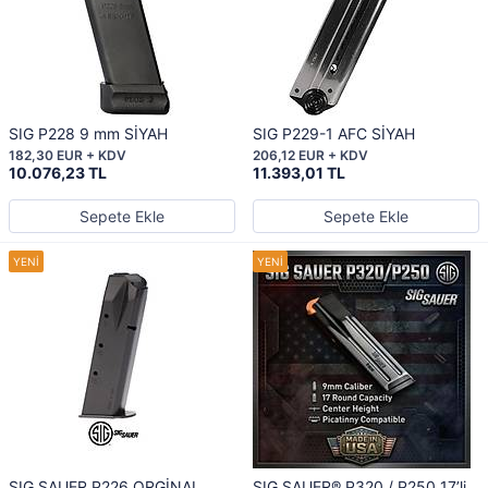
SIG P228 9 mm SİYAH
SIG P229-1 AFC SİYAH
182,30 EUR + KDV
206,12 EUR + KDV
10.076,23 TL
11.393,01 TL
Sepete Ekle
Sepete Ekle
SIG SAUER P226 ORGİNAL
SIG SAUER® P320 / P250 17’li