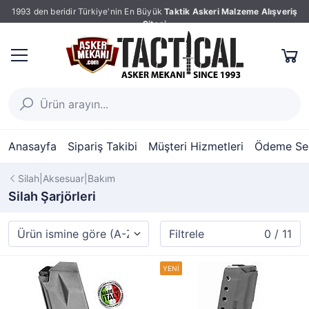
1993 den beridir Türkiye'nin En Büyük
Taktik Askeri Malzeme Alışveriş
Sitesi
Anasayfa
Sipariş Takibi
Müşteri Hizmetleri
Ödeme Seç
Silah|Aksesuar|Bakım
Silah Şarjörleri
Filtrele
0 / 11