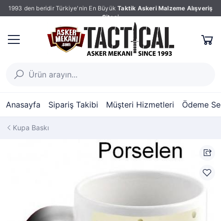
1993 den beridir Türkiye'nin En Büyük
Taktik Askeri Malzeme Alışveriş
Sitesi
Anasayfa
Sipariş Takibi
Müşteri Hizmetleri
Ödeme Seç
Kupa Baskı