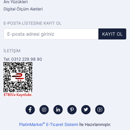
Anı Yüzükleri
Digital Ölçüm Aletleri
E-POSTA LİSTESİNE KAYIT OL
KAYIT OL
İLETİŞİM
Tel: 0312 229 98 90
®
PlatinMarket
E-Ticaret Sistemi
İle Hazırlanmıştır.