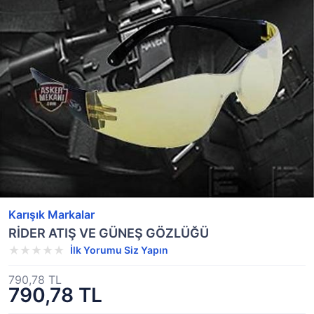
Karışık Markalar
RİDER ATIŞ VE GÜNEŞ GÖZLÜĞÜ
İlk Yorumu Siz Yapın
790,78 TL
790,78 TL