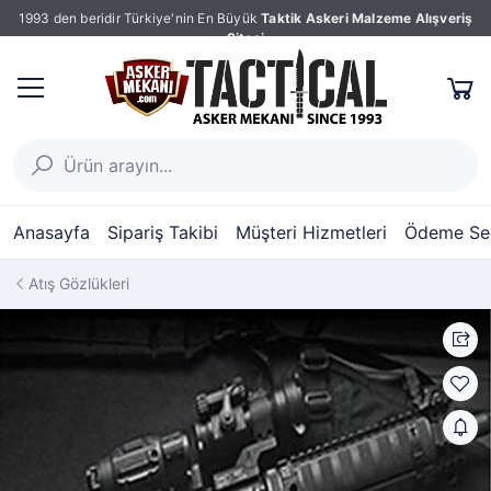
1993 den beridir Türkiye'nin En Büyük
Taktik Askeri Malzeme Alışveriş
Sitesi
Anasayfa
Sipariş Takibi
Müşteri Hizmetleri
Ödeme Seç
Atış Gözlükleri