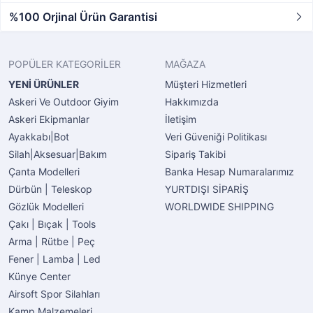
%100 Orjinal Ürün Garantisi
POPÜLER KATEGORİLER
MAĞAZA
YENİ ÜRÜNLER
Müşteri Hizmetleri
Askeri Ve Outdoor Giyim
Hakkımızda
Askeri Ekipmanlar
İletişim
Ayakkabı|Bot
Veri Güveniği Politikası
Silah|Aksesuar|Bakım
Sipariş Takibi
Çanta Modelleri
Banka Hesap Numaralarımız
Dürbün | Teleskop
YURTDIŞI SİPARİŞ
Gözlük Modelleri
WORLDWIDE SHIPPING
Çakı | Bıçak | Tools
Arma | Rütbe | Peç
Fener | Lamba | Led
Künye Center
Airsoft Spor Silahları
Kamp Malzemeleri