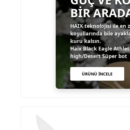
BİR ARAD
HAIX teknolojisi ile en 
koşullarında bile ayakl
kuru kalsın.
Haix Black Eagle Athlet
high/Desert Süper bot
ÜRÜNÜ İNCELE