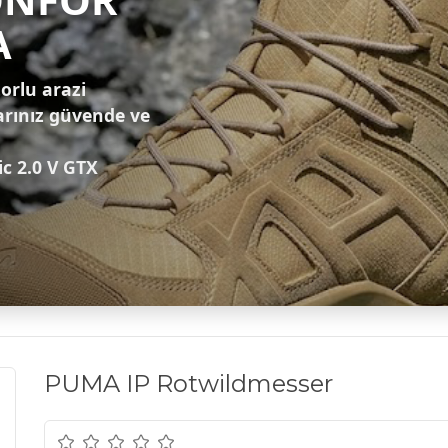
A
zorlu arazi
arınız güvende ve
ic 2.0 V GTX
PUMA IP Rotwildmesser