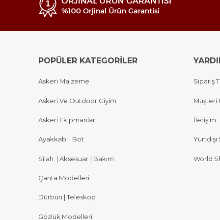
POPÜLER KATEGORİLER
YARD
Askeri Malzeme
Sipariş T
Askeri Ve Outdoor Giyim
Müşteri 
Askeri Ekipmanlar
İletişim
Ayakkabı | Bot
Yurtdışı 
Silah
|
Aksesuar
|
Bakım
World S
Çanta Modelleri
Dürbün | Teleskop
Gözlük Modelleri