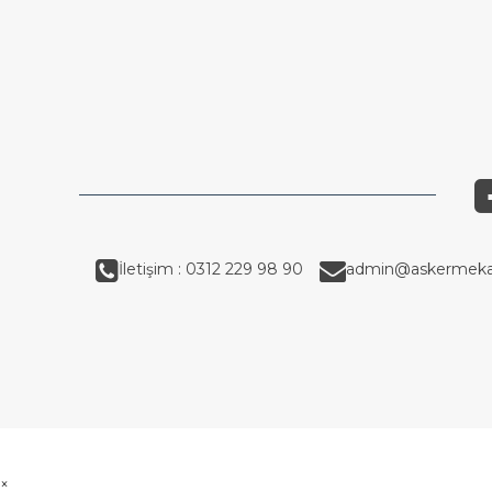
İletişim : 0312 229 98 90
admin@askermeka
×