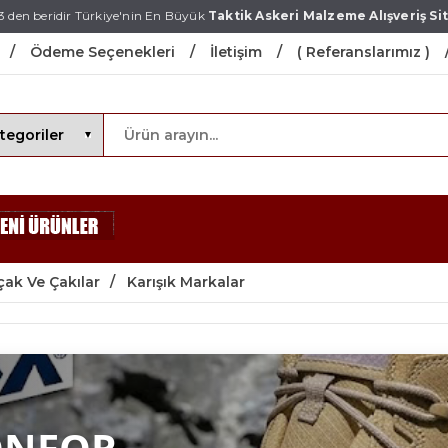
3 den beridir Türkiye'nin En Büyük
Taktik Askeri Malzeme Alışveriş Sit
Ödeme Seçenekleri
İletişim
( Referanslarımız )
ak Ve Çakılar
Karışık Markalar
ONFOR