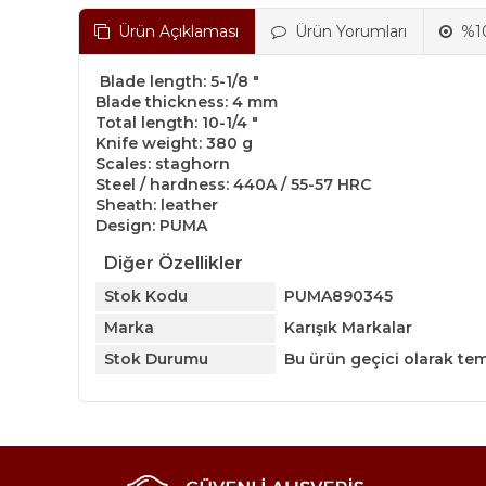
Ürün Açıklaması
Ürün Yorumları
%10
Blade length: 5-1/8 "
Blade thickness: 4 mm
Total length: 10-1/4 "
Knife weight: 380 g
Scales: staghorn
Steel / hardness: 440A / 55-57 HRC
Sheath: leather
Design: PUMA
Diğer Özellikler
Stok Kodu
PUMA890345
Marka
Karışık Markalar
Stok Durumu
Bu ürün geçici olarak te