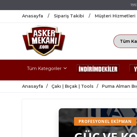
199
Anasayfa
Sipariş Takibi
Müşteri Hizmetleri
Tüm Kategoriler
Anasayfa
Çakı | Bıçak | Tools
Puma Alman Bıç
PROFESYONEL EKIPMAN
GÜÇ VE K